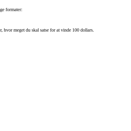
ige formater:
, hvor meget du skal satse for at vinde 100 dollars.