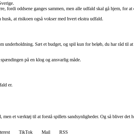
Sverige.
tørre, fordi oddsene ganges sammen, men alle udfald skal gå hjem, for at 
n husk, at risikoen også vokser med hvert ekstra udfald.
 som underholdning. Sæt et budget, og spil kun for beløb, du har råd til 
e spændingen på en klog og ansvarlig måde.
ald er.
, men et værktøj til at forstå spillets sandsynligheder. Og så bliver det
terest
TikTok
Mail
RSS