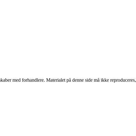
erskaber med forhandlere. Materialet på denne side må ikke reproduceres,