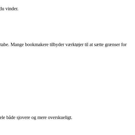
du vinder.
at tabe. Mange bookmakere tilbyder værktøjer til at sætte grænser for
 hele både sjovere og mere overskueligt.