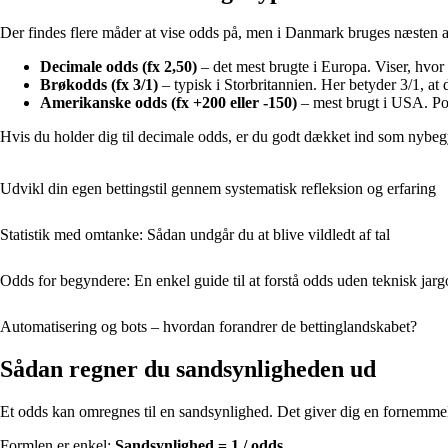
Der findes flere måder at vise odds på, men i Danmark bruges næsten a
Decimale odds (fx 2,50)
– det mest brugte i Europa. Viser, hvor m
Brøkodds (fx 3/1)
– typisk i Storbritannien. Her betyder 3/1, at 
Amerikanske odds (fx +200 eller -150)
– mest brugt i USA. Posi
Hvis du holder dig til decimale odds, er du godt dækket ind som nybeg
Udvikl din egen bettingstil gennem systematisk refleksion og erfaring
Statistik med omtanke: Sådan undgår du at blive vildledt af tal
Odds for begyndere: En enkel guide til at forstå odds uden teknisk jar
Automatisering og bots – hvordan forandrer de bettinglandskabet?
Sådan regner du sandsynligheden ud
Et odds kan omregnes til en sandsynlighed. Det giver dig en fornemmel
Formlen er enkel:
Sandsynlighed = 1 / odds