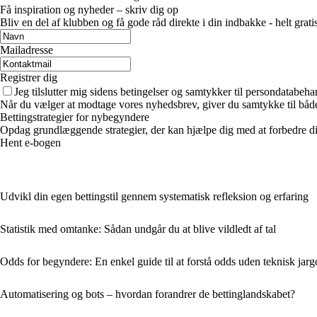
Få inspiration og nyheder – skriv dig op
Bliv en del af klubben og få gode råd direkte i din indbakke - helt gratis
Mailadresse
Registrer dig
Jeg tilslutter mig sidens betingelser og samtykker til persondatabeha
Når du vælger at modtage vores nyhedsbrev, giver du samtykke til både v
Bettingstrategier for nybegyndere
Opdag grundlæggende strategier, der kan hjælpe dig med at forbedre din
Hent e-bogen
Udvikl din egen bettingstil gennem systematisk refleksion og erfaring
Statistik med omtanke: Sådan undgår du at blive vildledt af tal
Odds for begyndere: En enkel guide til at forstå odds uden teknisk jar
Automatisering og bots – hvordan forandrer de bettinglandskabet?