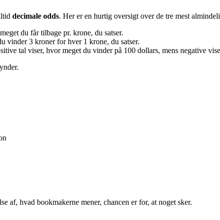
ltid
decimale odds
. Her er en hurtig oversigt over de tre mest almindel
eget du får tilbage pr. krone, du satser.
du vinder 3 kroner for hver 1 krone, du satser.
tive tal viser, hvor meget du vinder på 100 dollars, mens negative viser
ynder.
gon
se af, hvad bookmakerne mener, chancen er for, at noget sker.