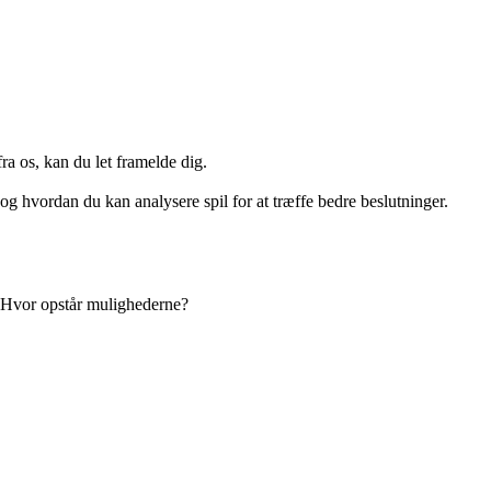
a os, kan du let framelde dig.
g hvordan du kan analysere spil for at træffe bedre beslutninger.
: Hvor opstår mulighederne?