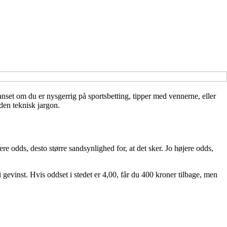
nset om du er nysgerrig på sportsbetting, tipper med vennerne, eller
uden teknisk jargon.
ere odds, desto større sandsynlighed for, at det sker. Jo højere odds,
i gevinst. Hvis oddset i stedet er 4,00, får du 400 kroner tilbage, men