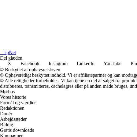
_
TipNet
Del glæden
X
Facebook
Instagram
LinkedIn
YouTube
Pin
© Beskyttet af ophavsretsloven.
© Ophavsretligt beskyttet indhold. Vi er affiliatepartner og kan modtag
© Alle rettigheder forbeholdes. Vi kan tjene en del af salget fra produk
distribueres, transmitteres, cachelagres eller på anden måde bruges, und
Mød os
Vores historie
Formål og værdier
Redaktionen
Donér
Arbejdssteder
Bidrag
Gratis downloads
Kampagner