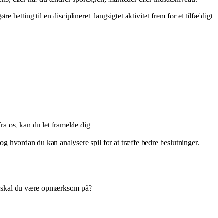
re betting til en disciplineret, langsigtet aktivitet frem for et tilfældigt
a os, kan du let framelde dig.
g hvordan du kan analysere spil for at træffe bedre beslutninger.
d skal du være opmærksom på?