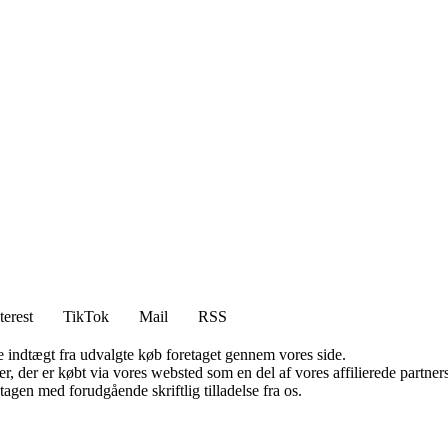
terest
TikTok
Mail
RSS
e indtægt fra udvalgte køb foretaget gennem vores side.
ter, der er købt via vores websted som en del af vores affilierede partn
tagen med forudgående skriftlig tilladelse fra os.