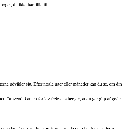
oget, du ikke har tillid til.
taterne udvikler sig. Efter nogle uger eller måneder kan du se, om din
itet. Omvendt kan en for lav frekvens betyde, at du går glip af gode
ens, eller når du ændrer sportsgren, markeder eller indsatsniveau.