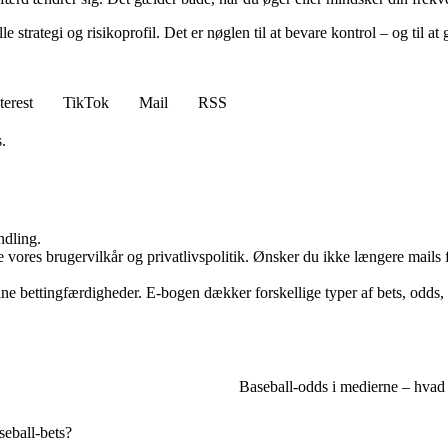
e strategi og risikoprofil. Det er nøglen til at bevare kontrol – og til at gø
terest
TikTok
Mail
RSS
.
ndling.
ores brugervilkår og privatlivspolitik. Ønsker du ikke længere mails fr
e bettingfærdigheder. E-bogen dækker forskellige typer af bets, odds, o
Baseball-odds i medierne – hva
seball-bets?