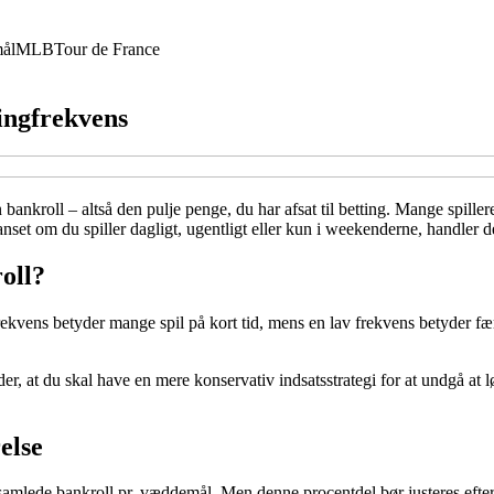
ål
MLB
Tour de France
tingfrekvens
 bankroll – altså den pulje penge, du har afsat til betting. Mange spil
nset om du spiller dagligt, ugentligt eller kun i weekenderne, handler de
oll?
rekvens betyder mange spil på kort tid, mens en lav frekvens betyder f
er, at du skal have en mere konservativ indsatsstrategi for at undgå at løb
else
samlede bankroll pr. væddemål. Men denne procentdel bør justeres efter, 