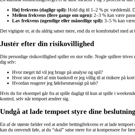
Høj frekvens (daglige spil):
Hold dig til 1–2 % pr. væddemål. De
Mellem frekvens (flere gange om ugen):
2–3 % kan være passend
Lav frekvens (ugentlige eller månedlige spil):
3–5 % kan være f
Det vigtigste er, at du aldrig satser mere, end du er komfortabel med 
Justér efter din risikovillighed
Din personlige risikovillighed spiller en stor rolle. Nogle spillere tri
dig selv:
Hvor meget tid vil jeg bruge på analyse og spil?
Hvor stor en del af min bankroll er jeg villig til at risikere på kort
Hvordan reagerer jeg følelsesmæssigt på tab?
Hvis du for eksempel går fra at spille dagligt til kun at spille i weeken
kontrol, selv når tempoet ændrer sig.
Undgå at lade tempoet styre dine beslutnin
En af de største fælder ved at ændre bettingfrekvens er at lade tempoet di
kan du omvendt føle, at du “skal” satse mere for at kompensere for færr