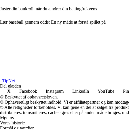
Justér din bankroll, når du ændrer din bettingfrekvens
Lær baseball gennem odds: En ny måde at forstå spillet på
_
TipNet
Del glæden
X
Facebook
Instagram
LinkedIn
YouTube
Pin
© Beskyttet af ophavsretsloven.
© Ophavsretligt beskyttet indhold. Vi er affiliatepartner og kan modtag
© Alle rettigheder forbeholdes. Vi kan tjene en del af salget fra produk
distribueres, transmitteres, cachelagres eller på anden måde bruges, und
Mød os
Vores historie
Formål og værdier