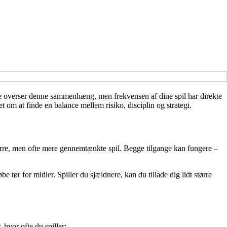
lere overser denne sammenhæng, men frekvensen af dine spil har direkte
t om at finde en balance mellem risiko, disciplin og strategi.
ærre, men ofte mere gennemtænkte spil. Begge tilgange kan fungere –
e tør for midler. Spiller du sjældnere, kan du tillade dig lidt større
hvor ofte du spiller: