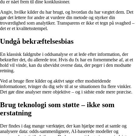
du er nået frem til dine konklusioner.
Angiv, hvilke kilder du har brugt, og hvordan du har vægtet dem. Det
gør det lettere for andre at vurdere din metode og styrker din
troværdighed som analytiker. Transparens er ikke et tegn på svaghed –
det er et kvalitetsstempel.
Undgå bekræftelsesbias
En klassisk faldgrube i oddsanalyse er at lede efter information, der
bekræfter det, du allerede tror. Hvis du fx har en fornemmelse af, at et
hold vil vinde, kan du ubevidst overse data, der peger i den modsatte
retning.
Ved at bruge flere kilder og aktivt søge efter modstridende
informationer, tvinger du dig selv til at se situationen fra flere vinkler.
Det gør dine analyser mere objektive – og i sidste ende mere præcise.
Brug teknologi som støtte – ikke som
erstatning
Der findes i dag mange værktøjer, der kan hjælpe med at samle og
analysere data: odds-sammenlignere, AI-baserede modeller og