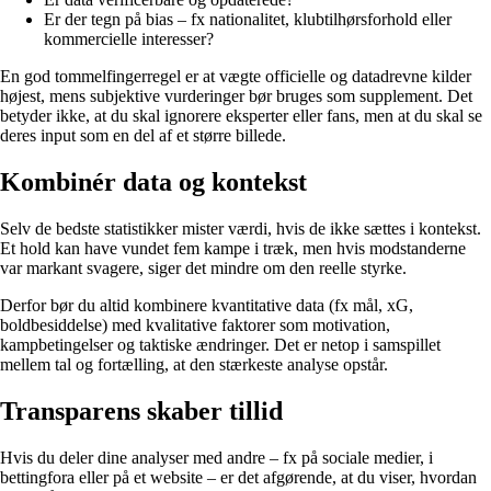
Er der tegn på bias – fx nationalitet, klubtilhørsforhold eller
kommercielle interesser?
En god tommelfingerregel er at vægte officielle og datadrevne kilder
højest, mens subjektive vurderinger bør bruges som supplement. Det
betyder ikke, at du skal ignorere eksperter eller fans, men at du skal se
deres input som en del af et større billede.
Kombinér data og kontekst
Selv de bedste statistikker mister værdi, hvis de ikke sættes i kontekst.
Et hold kan have vundet fem kampe i træk, men hvis modstanderne
var markant svagere, siger det mindre om den reelle styrke.
Derfor bør du altid kombinere kvantitative data (fx mål, xG,
boldbesiddelse) med kvalitative faktorer som motivation,
kampbetingelser og taktiske ændringer. Det er netop i samspillet
mellem tal og fortælling, at den stærkeste analyse opstår.
Transparens skaber tillid
Hvis du deler dine analyser med andre – fx på sociale medier, i
bettingfora eller på et website – er det afgørende, at du viser, hvordan