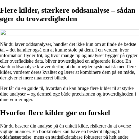
Flere kilder, stærkere oddsanalyse – sådan
øger du troværdigheden
Når du laver oddsanalyser, handler det ikke kun om at finde de bedste
tal – det handler også om at kunne stole på dem. I en verden, hvor
information flyder frit, og hvor mange tip og analyser bygger på rygter
eller overfladiske data, bliver troværdighed en afgørende faktor. En
stærk oddsanalyse kræver derfor, at du arbejder systematisk med flere
kilder, vurderer deres kvalitet og lærer at kombinere dem på en måde,
der giver et mere nuanceret billede.
Her får du en guide til, hvordan du kan bruge flere kilder til at styrke
dine analyser – og dermed øge både præcisionen og troværdigheden i
dine vurderinger.
Hvorfor flere kilder gør en forskel
Når du baserer din analyse på én enkelt kilde, risikerer du at overse
vigtige nuancer. En bookmaker kan have en bestemt tilgang til
oddsfastsættelse, mens en statistikdatabase fokuserer på helt andre