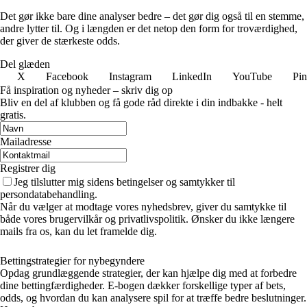
Det gør ikke bare dine analyser bedre – det gør dig også til en stemme,
andre lytter til. Og i længden er det netop den form for troværdighed,
der giver de stærkeste odds.
Del glæden
X
Facebook
Instagram
LinkedIn
YouTube
Pin
Få inspiration og nyheder – skriv dig op
Bliv en del af klubben og få gode råd direkte i din indbakke - helt
gratis.
Mailadresse
Registrer dig
Jeg tilslutter mig sidens betingelser og samtykker til
persondatabehandling.
Når du vælger at modtage vores nyhedsbrev, giver du samtykke til
både vores brugervilkår og privatlivspolitik. Ønsker du ikke længere
mails fra os, kan du let framelde dig.
Bettingstrategier for nybegyndere
Opdag grundlæggende strategier, der kan hjælpe dig med at forbedre
dine bettingfærdigheder. E-bogen dækker forskellige typer af bets,
odds, og hvordan du kan analysere spil for at træffe bedre beslutninger.