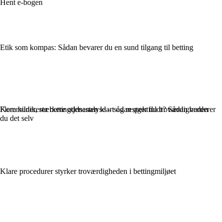
Hent e-bogen
Etik som kompas: Sådan bevarer du en sund tilgang til betting
Flere kilder, stærkere oddsanalyse – sådan øger du troværdigheden
Kommunikerer bettingtjenesten klart og respektfuldt? Sådan vurderer
du det selv
Klare procedurer styrker troværdigheden i bettingmiljøet