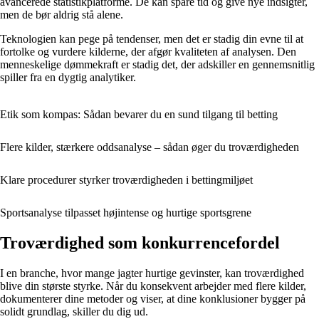
avancerede statistikplatforme. De kan spare tid og give nye indsigter,
men de bør aldrig stå alene.
Teknologien kan pege på tendenser, men det er stadig din evne til at
fortolke og vurdere kilderne, der afgør kvaliteten af analysen. Den
menneskelige dømmekraft er stadig det, der adskiller en gennemsnitlig
spiller fra en dygtig analytiker.
Etik som kompas: Sådan bevarer du en sund tilgang til betting
Flere kilder, stærkere oddsanalyse – sådan øger du troværdigheden
Klare procedurer styrker troværdigheden i bettingmiljøet
Sportsanalyse tilpasset højintense og hurtige sportsgrene
Troværdighed som konkurrencefordel
I en branche, hvor mange jagter hurtige gevinster, kan troværdighed
blive din største styrke. Når du konsekvent arbejder med flere kilder,
dokumenterer dine metoder og viser, at dine konklusioner bygger på
solidt grundlag, skiller du dig ud.