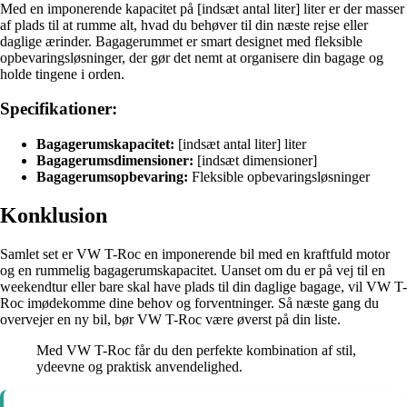
Med en imponerende kapacitet på [indsæt antal liter] liter er der masser
af plads til at rumme alt, hvad du behøver til din næste rejse eller
daglige ærinder. Bagagerummet er smart designet med fleksible
opbevaringsløsninger, der gør det nemt at organisere din bagage og
holde tingene i orden.
Specifikationer:
Bagagerumskapacitet:
[indsæt antal liter] liter
Bagagerumsdimensioner:
[indsæt dimensioner]
Bagagerumsopbevaring:
Fleksible opbevaringsløsninger
Konklusion
Samlet set er VW T-Roc en imponerende bil med en kraftfuld motor
og en rummelig bagagerumskapacitet. Uanset om du er på vej til en
weekendtur eller bare skal have plads til din daglige bagage, vil VW T-
Roc imødekomme dine behov og forventninger. Så næste gang du
overvejer en ny bil, bør VW T-Roc være øverst på din liste.
Med VW T-Roc får du den perfekte kombination af stil,
ydeevne og praktisk anvendelighed.