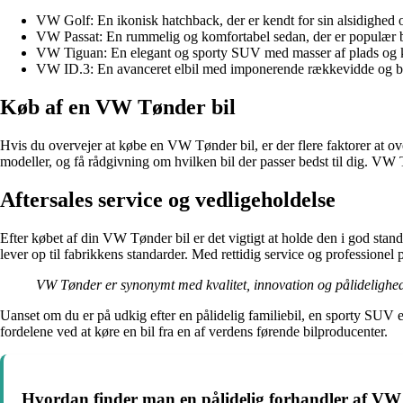
VW Golf: En ikonisk hatchback, der er kendt for sin alsidighed
VW Passat: En rummelig og komfortabel sedan, der er populær bl
VW Tiguan: En elegant og sporty SUV med masser af plads og 
VW ID.3: En avanceret elbil med imponerende rækkevidde og b
Køb af en VW Tønder bil
Hvis du overvejer at købe en VW Tønder bil, er der flere faktorer at ov
modeller, og få rådgivning om hvilken bil der passer bedst til dig. VW 
Aftersales service og vedligeholdelse
Efter købet af din VW Tønder bil er det vigtigt at holde den i god stan
lever op til fabrikkens standarder. Med rettidig service og professione
VW Tønder er synonymt med kvalitet, innovation og pålidelighed
Uanset om du er på udkig efter en pålidelig familiebil, en sporty SUV
fordelene ved at køre en bil fra en af verdens førende bilproducenter.
Hvordan finder man en pålidelig forhandler af VW