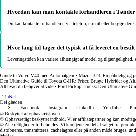
Hvordan kan man kontakte forhandleren i Tønder for
Du kan kontakte forhandleren via telefon, e-mail eller besøge deres
Hvor lang tid tager det typisk at få leveret en best
Leveringstiden kan variere afhængigt af model og tilgængelighed, s
Guide til Volvo V40 med Automatgear
•
Mazda 323: En pålidelig og p
Den Ultimative Guide til Toyota C-HR: Priser, Brugte Hybrider og Alt
Alt hvad du behøver at vide
•
Ford Pickup Trucks: Den Ultimative Gui
_
TipNet
Del glæden
X
Facebook
Instagram
LinkedIn
YouTube
Pin
© Beskyttet af ophavsretsloven.
© Ophavsretligt beskyttet indhold. Vi er affiliatepartner og kan modtag
© Alle rettigheder forbeholdes. Vi kan tjene en del af salget fra produk
distribueres, transmitteres, cachelagres eller på anden måde bruges, und
Mød os