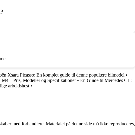
n?
mme.
roën Xsara Picasso: En komplet guide til denne populære bilmodel
•
M4 – Pris, Modeller og Specifikationer
•
En Guide til Mercedes CL:
dige arbejdshest
•
erskaber med forhandlere. Materialet på denne side må ikke reproduceres,