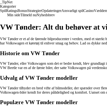
_
TipNet
Kategorier
Spil
Ratings
Bonus
Strategier
Opdateringer
Ansvarligt spil
Casino
Væddem
Min side
Tilmeld nu
Nyhedsbrev
VW Tønder: Alt du behøver at v
VW Tønder er et af de førende bilproducenter i verden, med et stærkt b
har Volkswagen et køretøj til enhver smag og behov. Lad os dykke ned 
Historie om VW Tønder
VW Tønder, eller Volkswagen som det er bedre kendt, blev grundlagt i 
VW Beetle var en af de første biler, der satte Volkswagen på verdensk
Udvalg af VW Tønder modeller
VW Tønder tilbyder en bred vifte af bilmodeller, der spænder over flere
Volkswagen-biler kendt for deres pålidelighed og komfort. Uanset om du
Populære VW Tønder modeller