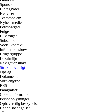
Partnerskab
Sponsor
Bidragsyder
Henviser
Teammedlem
Nyhedsmedier
Forespørgsel
Følge
Bliv følger
Subscribe
Social kontakt
Informationsbrev
Brugergruppe
Lokalmiljø
Navigationslinks
Strukturoversigt
Opslag
Dokumenter
Skrivehjørne
RSS
Paragraffer
Cookieinformation
Personoplysninger
Ophavsretlig beskyttelse
Handelsbetingelser