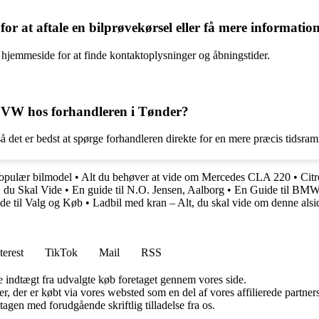
 at aftale en bilprøvekørsel eller få mere informatio
 hjemmeside for at finde kontaktoplysninger og åbningstider.
ilt VW hos forhandleren i Tønder?
å det er bedst at spørge forhandleren direkte for en mere præcis tidsra
opulær bilmodel
•
Alt du behøver at vide om Mercedes CLA 220
•
Cit
, du Skal Vide
•
En guide til N.O. Jensen, Aalborg
•
En Guide til BMW 
de til Valg og Køb
•
Ladbil med kran – Alt, du skal vide om denne alsi
terest
TikTok
Mail
RSS
e indtægt fra udvalgte køb foretaget gennem vores side.
ter, der er købt via vores websted som en del af vores affilierede partn
tagen med forudgående skriftlig tilladelse fra os.