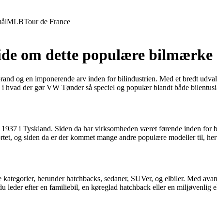
ål
MLB
Tour de France
ide om dette populære bilmærke
rand og en imponerende arv inden for bilindustrien. Med et bredt udval
i hvad der gør VW Tønder så speciel og populær blandt både bilentusias
1937 i Tyskland. Siden da har virksomheden været førende inden for bil
ortet, og siden da er der kommet mange andre populære modeller til, he
 kategorier, herunder hatchbacks, sedaner, SUVer, og elbiler. Med avanc
 leder efter en familiebil, en køreglad hatchback eller en miljøvenlig