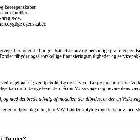
 og køreegenskaber.
andt familier.
køreglæde.
æredygtige egenskaber.
erveje, herunder dit budget, kørselsbehov og personlige præferencer. Be
Tønder tilbyder også forskellige finansieringsmuligheder og servicepakke
d ved regelmæssig vedligeholdelse og service. Besøg en autoriseret Volks
l pleje kan du forlænge levetiden på din Volkswagen og bevare dens værd
, og med det brede udvalg af modeller, der tilbydes, er der en Volksw
 eller en miljøvenlig elbil, kan VW Tønder opfylde dine bilbehov med s
 i Tønder?