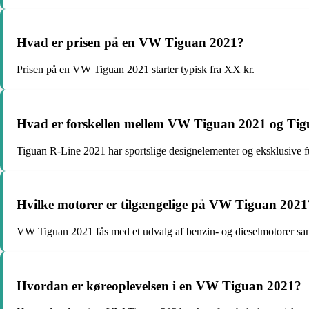
Hvad er prisen på en VW Tiguan 2021?
Prisen på en VW Tiguan 2021 starter typisk fra XX kr.
Hvad er forskellen mellem VW Tiguan 2021 og Ti
Tiguan R-Line 2021 har sportslige designelementer og eksklusive fu
Hvilke motorer er tilgængelige på VW Tiguan 2021
VW Tiguan 2021 fås med et udvalg af benzin- og dieselmotorer sa
Hvordan er køreoplevelsen i en VW Tiguan 2021?