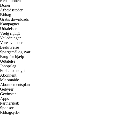
Redaktionen
Donér
Arbejdssteder
Bidrag
Gratis downloads
Kampagner
Udtalelser
Vælg rigtigt
Vejledninger
Vores videoer
Beskrivelse
Spørgsmål og svar
Brug for hjælp
Udtalelse
Jobopslag
Fortæl os noget
Abonnent
Mit område
Abonnementsplan
Gebyrer
Gevinster
Apps
Partnerskab
Sponsor
Bidragsyder