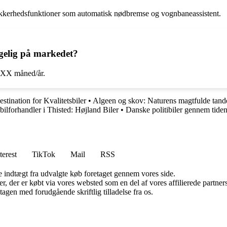
kkerhedsfunktioner som automatisk nødbremse og vognbaneassistent.
gelig på markedet?
a XX måned/år.
tination for Kvalitetsbiler
•
Algeen og skov: Naturens magtfulde tan
 bilforhandler i Thisted: Højland Biler
•
Danske politibiler gennem tiden
terest
TikTok
Mail
RSS
e indtægt fra udvalgte køb foretaget gennem vores side.
ter, der er købt via vores websted som en del af vores affilierede partn
tagen med forudgående skriftlig tilladelse fra os.