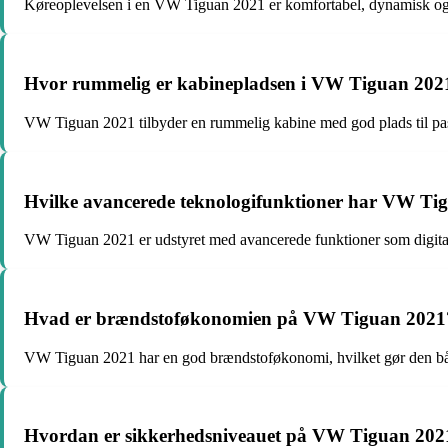
Køreoplevelsen i en VW Tiguan 2021 er komfortabel, dynamisk og s
Hvor rummelig er kabinepladsen i VW Tiguan 202
VW Tiguan 2021 tilbyder en rummelig kabine med god plads til pa
Hvilke avancerede teknologifunktioner har VW Ti
VW Tiguan 2021 er udstyret med avancerede funktioner som digitalt 
Hvad er brændstoføkonomien på VW Tiguan 2021
VW Tiguan 2021 har en god brændstoføkonomi, hvilket gør den bå
Hvordan er sikkerhedsniveauet på VW Tiguan 202