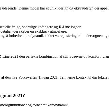
e udseende. Denne model har et unikt design og ekstraudstyr, der appel
cielle fælge, sportslige kofangere og R-Line logoer.
detaljer, der skaber en eksklusiv atmosfære.
 også forbedret køredynamik takket være justeringer i undervognen og 
-Line 2021 den perfekte kombination af stil, ydeevne og komfort. Uan
te af den nye Volkswagen Tiguan 2021. Tag gerne kontakt til din lokale f
Tiguan 2021?
knologifunktioner og forbedret køredynamik.