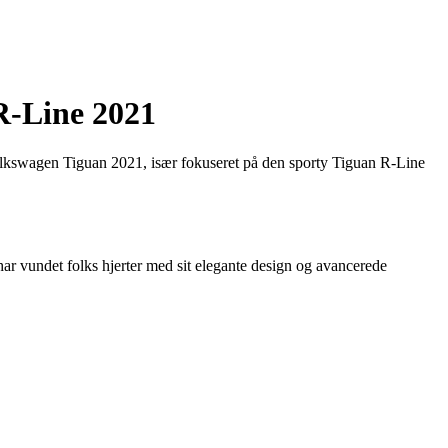
R-Line 2021
olkswagen Tiguan 2021, især fokuseret på den sporty Tiguan R-Line
 vundet folks hjerter med sit elegante design og avancerede