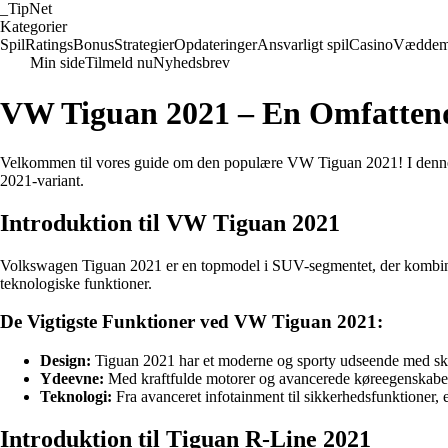
_
TipNet
Kategorier
Spil
Ratings
Bonus
Strategier
Opdateringer
Ansvarligt spil
Casino
Væddem
Min side
Tilmeld nu
Nyhedsbrev
VW Tiguan 2021 – En Omfattend
Velkommen til vores guide om den populære VW Tiguan 2021! I denne ar
2021-variant.
Introduktion til VW Tiguan 2021
Volkswagen Tiguan 2021 er en topmodel i SUV-segmentet, der kombiner
teknologiske funktioner.
De Vigtigste Funktioner ved VW Tiguan 2021:
Design:
Tiguan 2021 har et moderne og sporty udseende med skarp
Ydeevne:
Med kraftfulde motorer og avancerede køreegenskaber
Teknologi:
Fra avanceret infotainment til sikkerhedsfunktioner, 
Introduktion til Tiguan R-Line 2021