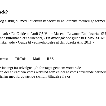
ack?
 alsidig bil med lidt ekstra kapacitet til at udforske forskellige former 
anmark
•
En Guide til Audi Q5 Van
•
Maserati Levante: En luksuriøs S
nde bilforhandler i Silkeborg
•
En dybdegående guide til BMW X6 M
 skal vide
•
Guide til vedligeholdelse af din Suzuki Alto 2011
•
terest
TikTok
Mail
RSS
e indtægt fra udvalgte køb foretaget gennem vores side.
ter, der er købt via vores websted som en del af vores affilierede partn
tagen med forudgående skriftlig tilladelse fra os.