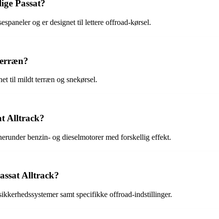
ige Passat?
paneler og er designet til lettere offroad-kørsel.
terræn?
et til mildt terræn og snekørsel.
t Alltrack?
herunder benzin- og dieselmotorer med forskellig effekt.
Passat Alltrack?
ikkerhedssystemer samt specifikke offroad-indstillinger.