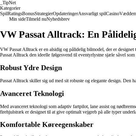
_
TipNet
Kategorier
Spil
Ratings
Bonus
Strategier
Opdateringer
Ansvarligt spil
Casino
Væddem
Min side
Tilmeld nu
Nyhedsbrev
VW Passat Alltrack: En Pålideli
VW Passat Alltrack er en alsidig og pålidelig bilmodel, der er designet
Passat Alltrack den ideelle følgesvend til eventyrlystne sjæle såvel som 
Robust Ydre Design
Passat Alltrack skiller sig ud med sit robuste og elegante design. Den 
Avanceret Teknologi
Med avanceret teknologi som adaptiv fartpilot, lane assist og nødbrem
firehjulstræk er designet til at give optimalt vejgreb på alle typer underl
Komfortable Køreegenskaber