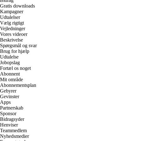
Bidrag
Gratis downloads
Kampagner
Udtalelser
Vælg rigtigt
Vejledninger
Vores videoer
Beskrivelse
Spørgsmål og svar
Brug for hjælp
Udtalelse
Jobopslag
Fortæl os noget
Abonnent
Mit område
Abonnementsplan
Gebyrer
Gevinster
Apps
Partnerskab
Sponsor
Bidragsyder
Henviser
Teammedlem
Nyhedsmedier