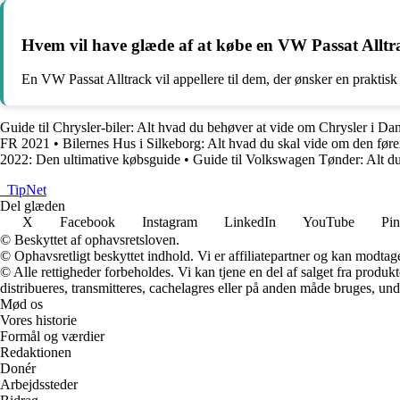
Hvem vil have glæde af at købe en VW Passat Alltr
En VW Passat Alltrack vil appellere til dem, der ønsker en praktisk og
Guide til Chrysler-biler: Alt hvad du behøver at vide om Chrysler i D
FR 2021
•
Bilernes Hus i Silkeborg: Alt hvad du skal vide om den føre
2022: Den ultimative købsguide
•
Guide til Volkswagen Tønder: Alt du
_
TipNet
Del glæden
X
Facebook
Instagram
LinkedIn
YouTube
Pin
© Beskyttet af ophavsretsloven.
© Ophavsretligt beskyttet indhold. Vi er affiliatepartner og kan modtag
© Alle rettigheder forbeholdes. Vi kan tjene en del af salget fra produk
distribueres, transmitteres, cachelagres eller på anden måde bruges, und
Mød os
Vores historie
Formål og værdier
Redaktionen
Donér
Arbejdssteder