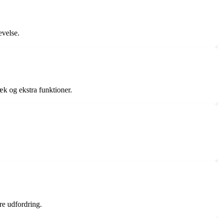
evelse.
æk og ekstra funktioner.
re udfordring.