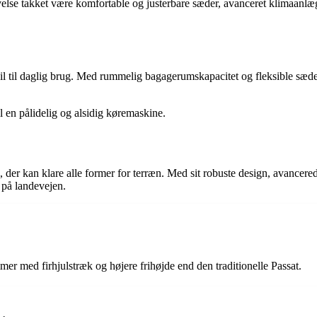
velse takket være komfortable og justerbare sæder, avanceret klimaanlæg
k bil til daglig brug. Med rummelig bagagerumskapacitet og fleksible sæ
l en pålidelig og alsidig køremaskine.
l, der kan klare alle former for terræn. Med sit robuste design, avancer
r på landevejen.
er med firhjulstræk og højere frihøjde end den traditionelle Passat.