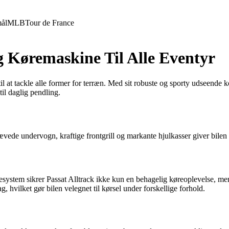
ål
MLB
Tour de France
g Køremaskine Til Alle Eventyr
 til at tackle alle former for terræn. Med sit robuste og sporty udseen
til daglig pendling.
hævede undervogn, kraftige frontgrill og markante hjulkasser giver bile
sesystem sikrer Passat Alltrack ikke kun en behagelig køreoplevelse, 
ag, hvilket gør bilen velegnet til kørsel under forskellige forhold.