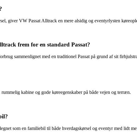
?
rsel, giver VW Passat Alltrack en mere alsidig og eventyrlysten køreopl
ltrack frem for en standard Passat?
rbrug sammenlignet med en traditionel Passat på grund af sit firhjulstr
en rummelig kabine og gode køreegenskaber på både vejen og terræn.
il?
legnet som en familiebil til både hverdagskørsel og eventyr med lidt me