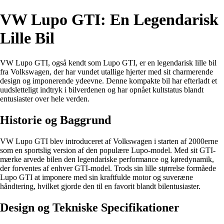
VW Lupo GTI: En Legendarisk
Lille Bil
VW Lupo GTI, også kendt som Lupo GTI, er en legendarisk lille bil
fra Volkswagen, der har vundet utallige hjerter med sit charmerende
design og imponerende ydeevne. Denne kompakte bil har efterladt et
uudsletteligt indtryk i bilverdenen og har opnået kultstatus blandt
entusiaster over hele verden.
Historie og Baggrund
VW Lupo GTI blev introduceret af Volkswagen i starten af 2000erne
som en sportslig version af den populære Lupo-model. Med sit GTI-
mærke arvede bilen den legendariske performance og køredynamik,
der forventes af enhver GTI-model. Trods sin lille størrelse formåede
Lupo GTI at imponere med sin kraftfulde motor og suveræne
håndtering, hvilket gjorde den til en favorit blandt bilentusiaster.
Design og Tekniske Specifikationer