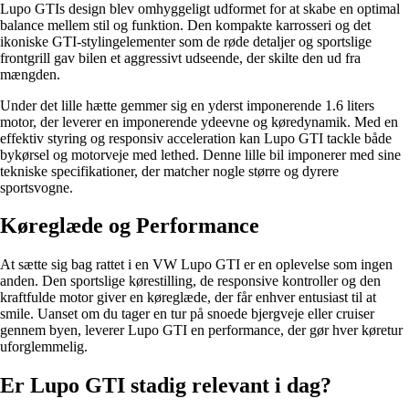
Lupo GTIs design blev omhyggeligt udformet for at skabe en optimal
balance mellem stil og funktion. Den kompakte karrosseri og det
ikoniske GTI-stylingelementer som de røde detaljer og sportslige
frontgrill gav bilen et aggressivt udseende, der skilte den ud fra
mængden.
Under det lille hætte gemmer sig en yderst imponerende 1.6 liters
motor, der leverer en imponerende ydeevne og køredynamik. Med en
effektiv styring og responsiv acceleration kan Lupo GTI tackle både
bykørsel og motorveje med lethed. Denne lille bil imponerer med sine
tekniske specifikationer, der matcher nogle større og dyrere
sportsvogne.
Køreglæde og Performance
At sætte sig bag rattet i en VW Lupo GTI er en oplevelse som ingen
anden. Den sportslige kørestilling, de responsive kontroller og den
kraftfulde motor giver en køreglæde, der får enhver entusiast til at
smile. Uanset om du tager en tur på snoede bjergveje eller cruiser
gennem byen, leverer Lupo GTI en performance, der gør hver køretur
uforglemmelig.
Er Lupo GTI stadig relevant i dag?