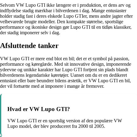
Selvom VW Lupo GTI ikke længere er i produktion, er dens arv og
indflydelse stadig mærkbar i bilverdenen i dag. Mange entusiaster
holder stadig fast i deres elskede Lupo GTIer, mens andre jagter efter
velbevarede brugte modeller. Den kompakte størrelse, sportslige
performance og ikoniske design gør Lupo GTI til en tidløs klassiker,
der stadig imponerer selv i dag.
Afsluttende tanker
VW Lupo GTI er mere end blot en bil; det er et symbol på passion,
performance og køreglæde. Med sit innovative design, imponerende
ydeevne og unikke karakter har Lupo GTI fortjent sin plads blandt
bilverdenens legendariske køretøjer. Uanset om du er en dedikeret
entusiast eller bare beundrer bilens æstetik, er VW Lupo GTI en bil,
der vil fortsætte med at imponere i mange år fremover.
Hvad er VW Lupo GTI?
VW Lupo GTI er en sportslig version af den populære VW
Lupo model, der blev produceret fra 2000 til 2005.