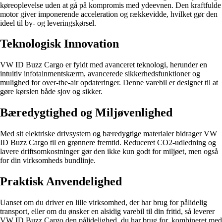
køreoplevelse uden at gå på kompromis med ydeevnen. Den kraftfulde
motor giver imponerende acceleration og rækkevidde, hvilket gør den
ideel til by- og leveringskørsel.
Teknologisk Innovation
VW ID Buzz Cargo er fyldt med avanceret teknologi, herunder en
intuitiv infotainmentskærm, avancerede sikkerhedsfunktioner og
mulighed for over-the-air opdateringer. Denne varebil er designet til at
gøre kørslen både sjov og sikker.
Bæredygtighed og Miljøvenlighed
Med sit elektriske drivsystem og bæredygtige materialer bidrager VW
ID Buzz Cargo til en grønnere fremtid. Reduceret CO2-udledning og
lavere driftsomkostninger gør den ikke kun godt for miljøet, men også
for din virksomheds bundlinje.
Praktisk Anvendelighed
Uanset om du driver en lille virksomhed, der har brug for pålidelig
transport, eller om du ønsker en alsidig varebil til din fritid, så leverer
VW ID Buzz Cargo den pålidelighed, du har brug for, kombineret med