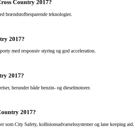
 Cross Country 2017?
ed brændstofbesparende teknologier.
try 2017?
orty med responsiv styring og god acceleration.
try 2017?
lser, herunder både benzin- og dieselmotorer.
 Country 2017?
 som City Safety, kollisionsadvarselssystemer og lane keeping aid.