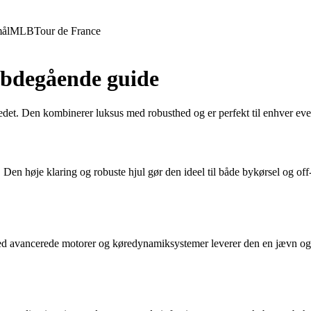
ål
MLB
Tour de France
ybdegående guide
det. Den kombinerer luksus med robusthed og er perfekt til enhver event
en høje klaring og robuste hjul gør den ideel til både bykørsel og off-
 avancerede motorer og køredynamiksystemer leverer den en jævn og kr