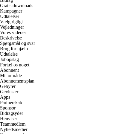
Bidrag
Gratis downloads
Kampagner
Udtalelser
Vælg rigtigt
Vejledninger
Vores videoer
Beskrivelse
Spørgsmål og svar
Brug for hjælp
Udtalelse
Jobopslag
Fortæl os noget
Abonnent
Mit område
Abonnementsplan
Gebyrer
Gevinster
Apps
Partnerskab
Sponsor
Bidragsyder
Henviser
Teammedlem
Nyhedsmedier