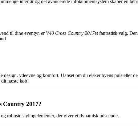
rummelige interiør og det avancerede infotainmentsystem skaber en be
vend til dine eventyr, er
V40 Cross Country 2017
et fantastisk valg. Den
bud.
design, ydeevne og komfort. Uanset om du elsker byens puls eller det
l dit næste køb!
ss Country 2017?
og robuste stylingelementer, der giver et dynamisk udseende.