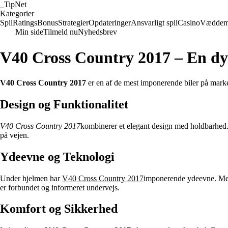
_
TipNet
Kategorier
Spil
Ratings
Bonus
Strategier
Opdateringer
Ansvarligt spil
Casino
Væddem
Min side
Tilmeld nu
Nyhedsbrev
V40 Cross Country 2017 – En d
V40 Cross Country 2017
er en af de mest imponerende biler på marke
Design og Funktionalitet
V40 Cross Country 2017
kombinerer et elegant design med holdbarhed. D
på vejen.
Ydeevne og Teknologi
Under hjelmen har
V40 Cross Country 2017
imponerende ydeevne. Med
er forbundet og informeret undervejs.
Komfort og Sikkerhed