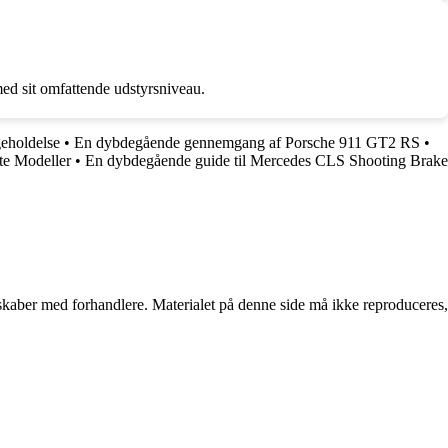
ed sit omfattende udstyrsniveau.
geholdelse
•
En dybdegående gennemgang af Porsche 911 GT2 RS
•
te Modeller
•
En dybdegående guide til Mercedes CLS Shooting Brake
erskaber med forhandlere. Materialet på denne side må ikke reproduceres,