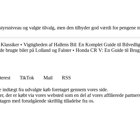
tyrsniveau og valgte tilvalg, men den tilbyder god værdi for pengene m
 Klassiker
•
Vigtigheden af Hallens Bil: En Komplet Guide til Bilvedli
nde brugte biler på Lolland og Falster
•
Honda CR V: En Guide til Brug
terest
TikTok
Mail
RSS
e indtægt fra udvalgte køb foretaget gennem vores side.
ter, der er købt via vores websted som en del af vores affilierede partn
tagen med forudgående skriftlig tilladelse fra os.