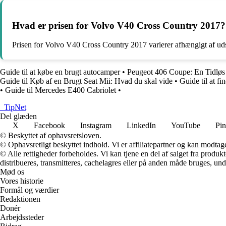
Hvad er prisen for Volvo V40 Cross Country 2017?
Prisen for Volvo V40 Cross Country 2017 varierer afhængigt af uds
Guide til at købe en brugt autocamper
•
Peugeot 406 Coupe: En Tidløs
Guide til Køb af en Brugt Seat Mii: Hvad du skal vide
•
Guide til at fi
•
Guide til Mercedes E400 Cabriolet
•
_
TipNet
Del glæden
X
Facebook
Instagram
LinkedIn
YouTube
Pin
© Beskyttet af ophavsretsloven.
© Ophavsretligt beskyttet indhold. Vi er affiliatepartner og kan modtag
© Alle rettigheder forbeholdes. Vi kan tjene en del af salget fra produk
distribueres, transmitteres, cachelagres eller på anden måde bruges, und
Mød os
Vores historie
Formål og værdier
Redaktionen
Donér
Arbejdssteder