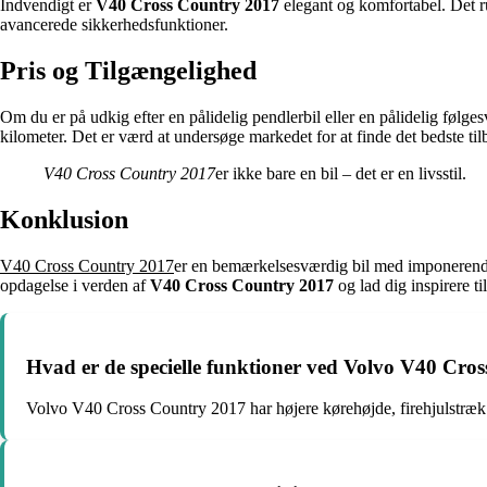
Indvendigt er
V40 Cross Country 2017
elegant og komfortabel. Det 
avancerede sikkerhedsfunktioner.
Pris og Tilgængelighed
Om du er på udkig efter en pålidelig pendlerbil eller en pålidelig følges
kilometer. Det er værd at undersøge markedet for at finde det bedste til
V40 Cross Country 2017
er ikke bare en bil – det er en livsstil.
Konklusion
V40 Cross Country 2017
er en bemærkelsesværdig bil med imponerende 
opdagelse i verden af
V40 Cross Country 2017
og lad dig inspirere ti
Hvad er de specielle funktioner ved Volvo V40 Cro
Volvo V40 Cross Country 2017 har højere kørehøjde, firehjulstræk 