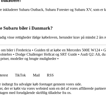
 bilkøbere?
e inkluderer Subaru Outback, Subaru Forester og Subaru XV, som er ke
te Subaru biler i Danmark?
adig visse rettigheder ifølge købeloven, herunder krav på mindst 2 års r
 om biler i Fredericia
•
Guiden til at købe en Mercedes 500E W124
•
G
Holstebro
•
Dodge Challenger Hellcat og SRT Guide
•
Audi Q2: Alt, du 
 priser, modeller og brugte muligheder
•
terest
TikTok
Mail
RSS
e indtægt fra udvalgte køb foretaget gennem vores side.
ter, der er købt via vores websted som en del af vores affilierede partn
tagen med forudgående skriftlig tilladelse fra os.