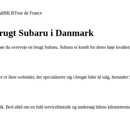
ål
MLB
Tour de France
 Brugt Subaru i Danmark
 bør du overveje en brugt Subaru. Subaru er kendt for deres høje kvalite
er flere websider, der specialiserer sig i brugte biler til salg, herunder
storik. Bed altid om en fuld servicehistorik og undersøg bilens kilomete