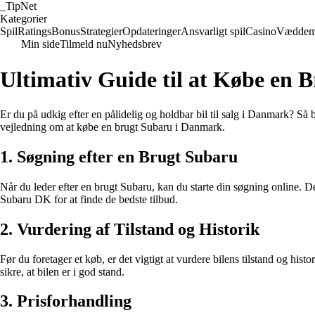
_
TipNet
Kategorier
Spil
Ratings
Bonus
Strategier
Opdateringer
Ansvarligt spil
Casino
Væddem
Min side
Tilmeld nu
Nyhedsbrev
Ultimativ Guide til at Købe en
Er du på udkig efter en pålidelig og holdbar bil til salg i Danmark? Så
vejledning om at købe en brugt Subaru i Danmark.
1. Søgning efter en Brugt Subaru
Når du leder efter en brugt Subaru, kan du starte din søgning online. Der 
Subaru DK for at finde de bedste tilbud.
2. Vurdering af Tilstand og Historik
Før du foretager et køb, er det vigtigt at vurdere bilens tilstand og hi
sikre, at bilen er i god stand.
3. Prisforhandling