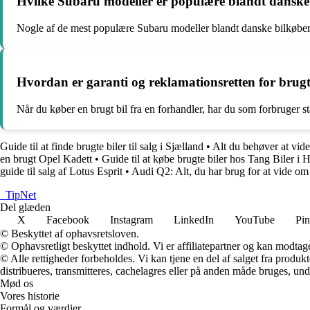
Hvilke Subaru modeller er populære blandt danske
Nogle af de mest populære Subaru modeller blandt danske bilkøber
Hvordan er garanti og reklamationsretten for brug
Når du køber en brugt bil fra en forhandler, har du som forbruger st
Guide til at finde brugte biler til salg i Sjælland
•
Alt du behøver at vide
en brugt Opel Kadett
•
Guide til at købe brugte biler hos Tang Biler i 
guide til salg af Lotus Esprit
•
Audi Q2: Alt, du har brug for at vide om
_
TipNet
Del glæden
X
Facebook
Instagram
LinkedIn
YouTube
Pin
© Beskyttet af ophavsretsloven.
© Ophavsretligt beskyttet indhold. Vi er affiliatepartner og kan modtag
© Alle rettigheder forbeholdes. Vi kan tjene en del af salget fra produk
distribueres, transmitteres, cachelagres eller på anden måde bruges, und
Mød os
Vores historie
Formål og værdier