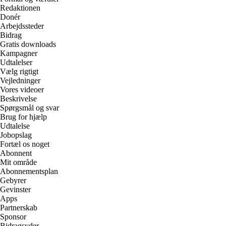
Redaktionen
Donér
Arbejdssteder
Bidrag
Gratis downloads
Kampagner
Udtalelser
Vælg rigtigt
Vejledninger
Vores videoer
Beskrivelse
Spørgsmål og svar
Brug for hjælp
Udtalelse
Jobopslag
Fortæl os noget
Abonnent
Mit område
Abonnementsplan
Gebyrer
Gevinster
Apps
Partnerskab
Sponsor
Bidragsyder