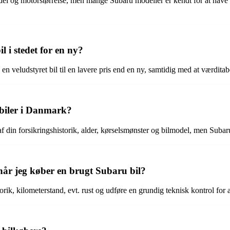
el og motorstørrelse, men mange Subaru modeller er kendt for at hav
l i stedet for en ny?
 en veludstyret bil til en lavere pris end en ny, samtidig med at værditab
biler i Danmark?
din forsikringshistorik, alder, kørselsmønster og bilmodel, men Subaru b
når jeg køber en brugt Subaru bil?
torik, kilometerstand, evt. rust og udføre en grundig teknisk kontrol for