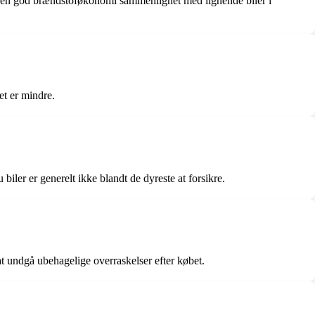
e en god brændstoføkonomi sammenlignet med lignende biler i
et er mindre.
iler er generelt ikke blandt de dyreste at forsikre.
 at undgå ubehagelige overraskelser efter købet.