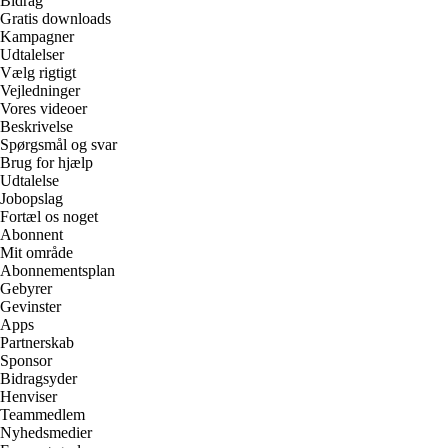
Bidrag
Gratis downloads
Kampagner
Udtalelser
Vælg rigtigt
Vejledninger
Vores videoer
Beskrivelse
Spørgsmål og svar
Brug for hjælp
Udtalelse
Jobopslag
Fortæl os noget
Abonnent
Mit område
Abonnementsplan
Gebyrer
Gevinster
Apps
Partnerskab
Sponsor
Bidragsyder
Henviser
Teammedlem
Nyhedsmedier