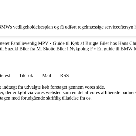
ge BMWs vedligeholdelsesplan og få udført regelmæssige serviceeftersy
teret Familievenlig MPV
•
Guide til Køb af Brugte Biler hos Hans Ch
til Suzuki Biler fra M. Skotte Biler i Nykøbing F
•
En guide til BMW M
terest
TikTok
Mail
RSS
e indtægt fra udvalgte køb foretaget gennem vores side.
ter, der er købt via vores websted som en del af vores affilierede partn
tagen med forudgående skriftlig tilladelse fra os.