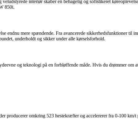
ludstyrede interiør skaber en behagelig og sofistikeret køreoplevelse. 
MW 850i.
se endnu mere spændende. Fra avancerede sikkerhedsfunktioner til inno
bundet, underholdt og sikker under alle kørselsforhold.
eevne og teknologi på en forbløffende måde. Hvis du drømmer om at kø
er producerer omkring 523 hestekræfter og accelererer fra 0-100 km/t 