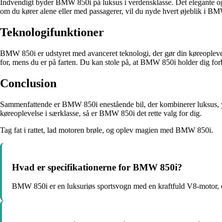
Indvendigt byder BMW 850i på luksus i verdensklasse. Det elegante og ve
om du kører alene eller med passagerer, vil du nyde hvert øjeblik i B
Teknologifunktioner
BMW 850i er udstyret med avanceret teknologi, der gør din køreoplevel
for, mens du er på farten. Du kan stole på, at BMW 850i holder dig for
Conclusion
Sammenfattende er BMW 850i enestående bil, der kombinerer luksus, yd
køreoplevelse i særklasse, så er BMW 850i det rette valg for dig.
Tag fat i rattet, lad motoren brøle, og oplev magien med BMW 850i.
Hvad er specifikationerne for BMW 850i?
BMW 850i er en luksuriøs sportsvogn med en kraftfuld V8-motor, d