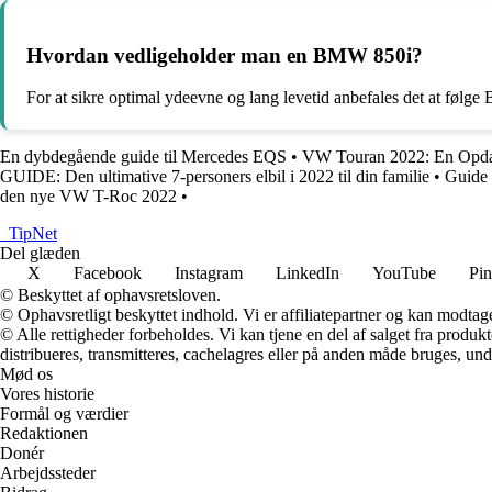
Hvordan vedligeholder man en BMW 850i?
For at sikre optimal ydeevne og lang levetid anbefales det at føl
En dybdegående guide til Mercedes EQS
•
VW Touran 2022: En Opda
GUIDE: Den ultimative 7-personers elbil i 2022 til din familie
•
Guide 
den nye VW T-Roc 2022
•
_
TipNet
Del glæden
X
Facebook
Instagram
LinkedIn
YouTube
Pin
© Beskyttet af ophavsretsloven.
© Ophavsretligt beskyttet indhold. Vi er affiliatepartner og kan modtag
© Alle rettigheder forbeholdes. Vi kan tjene en del af salget fra produk
distribueres, transmitteres, cachelagres eller på anden måde bruges, und
Mød os
Vores historie
Formål og værdier
Redaktionen
Donér
Arbejdssteder