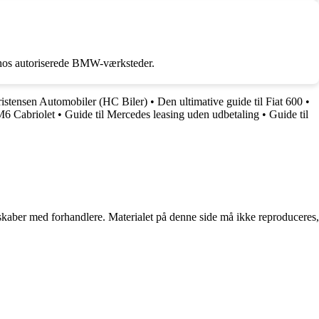
n hos autoriserede BMW-værksteder.
ristensen Automobiler (HC Biler)
•
Den ultimative guide til Fiat 600
•
6 Cabriolet
•
Guide til Mercedes leasing uden udbetaling
•
Guide til
erskaber med forhandlere. Materialet på denne side må ikke reproduceres,