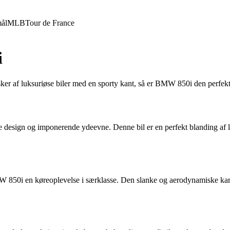
ål
MLB
Tour de France
i
er af luksuriøse biler med en sporty kant, så er BMW 850i den perfekte
e design og imponerende ydeevne. Denne bil er en perfekt blanding af lu
850i en køreoplevelse i særklasse. Den slanke og aerodynamiske karr