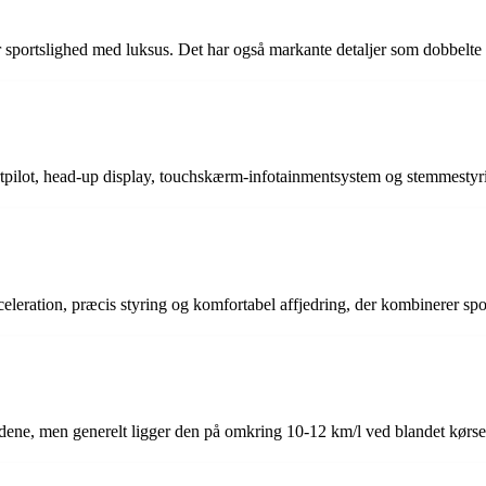
portslighed med luksus. Det har også markante detaljer som dobbelte 
pilot, head-up display, touchskærm-infotainmentsystem og stemmestyr
eration, præcis styring og komfortabel affjedring, der kombinerer spor
ne, men generelt ligger den på omkring 10-12 km/l ved blandet kørse