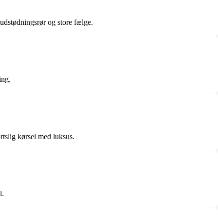
udstødningsrør og store fælge.
ing.
tslig kørsel med luksus.
l.