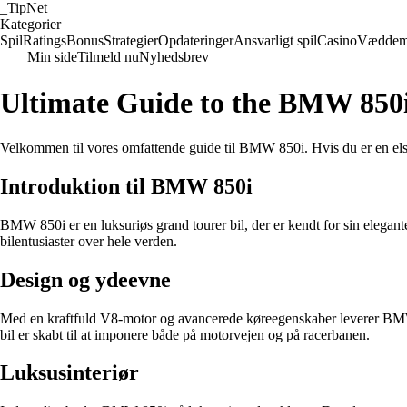
_
TipNet
Kategorier
Spil
Ratings
Bonus
Strategier
Opdateringer
Ansvarligt spil
Casino
Væddem
Min side
Tilmeld nu
Nyhedsbrev
Ultimate Guide to the BMW 850
Velkommen til vores omfattende guide til BMW 850i. Hvis du er en elsk
Introduktion til BMW 850i
BMW 850i er en luksuriøs grand tourer bil, der er kendt for sin elegant
bilentusiaster over hele verden.
Design og ydeevne
Med en kraftfuld V8-motor og avancerede køreegenskaber leverer BMW 
bil er skabt til at imponere både på motorvejen og på racerbanen.
Luksusinteriør