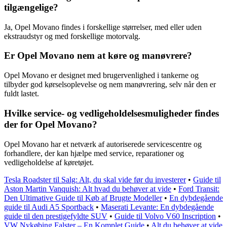
tilgængelige?
Ja, Opel Movano findes i forskellige størrelser, med eller uden
ekstraudstyr og med forskellige motorvalg.
Er Opel Movano nem at køre og manøvrere?
Opel Movano er designet med brugervenlighed i tankerne og
tilbyder god kørselsoplevelse og nem manøvrering, selv når den er
fuldt lastet.
Hvilke service- og vedligeholdelsesmuligheder findes
der for Opel Movano?
Opel Movano har et netværk af autoriserede servicescentre og
forhandlere, der kan hjælpe med service, reparationer og
vedligeholdelse af køretøjet.
Tesla Roadster til Salg: Alt, du skal vide før du investerer
•
Guide til
Aston Martin Vanquish: Alt hvad du behøver at vide
•
Ford Transit:
Den Ultimative Guide til Køb af Brugte Modeller
•
En dybdegående
guide til Audi A5 Sportback
•
Maserati Levante: En dybdegående
guide til den prestigefyldte SUV
•
Guide til Volvo V60 Inscription
•
VW Nykøbing Falster – En Komplet Guide
•
Alt du behøver at vide