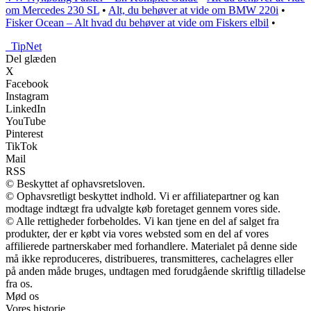
om Mercedes 230 SL
•
Alt, du behøver at vide om BMW 220i
•
Fisker Ocean – Alt hvad du behøver at vide om Fiskers elbil
•
_
TipNet
Del glæden
X
Facebook
Instagram
LinkedIn
YouTube
Pinterest
TikTok
Mail
RSS
© Beskyttet af ophavsretsloven.
© Ophavsretligt beskyttet indhold. Vi er affiliatepartner og kan
modtage indtægt fra udvalgte køb foretaget gennem vores side.
© Alle rettigheder forbeholdes. Vi kan tjene en del af salget fra
produkter, der er købt via vores websted som en del af vores
affilierede partnerskaber med forhandlere. Materialet på denne side
må ikke reproduceres, distribueres, transmitteres, cachelagres eller
på anden måde bruges, undtagen med forudgående skriftlig tilladelse
fra os.
Mød os
Vores historie