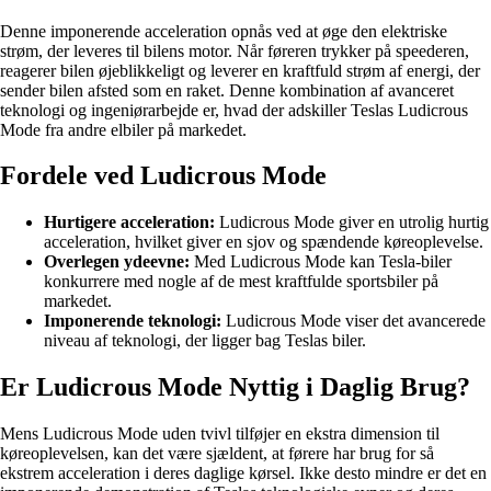
Denne imponerende acceleration opnås ved at øge den elektriske
strøm, der leveres til bilens motor. Når føreren trykker på speederen,
reagerer bilen øjeblikkeligt og leverer en kraftfuld strøm af energi, der
sender bilen afsted som en raket. Denne kombination af avanceret
teknologi og ingeniørarbejde er, hvad der adskiller Teslas Ludicrous
Mode fra andre elbiler på markedet.
Fordele ved Ludicrous Mode
Hurtigere acceleration:
Ludicrous Mode giver en utrolig hurtig
acceleration, hvilket giver en sjov og spændende køreoplevelse.
Overlegen ydeevne:
Med Ludicrous Mode kan Tesla-biler
konkurrere med nogle af de mest kraftfulde sportsbiler på
markedet.
Imponerende teknologi:
Ludicrous Mode viser det avancerede
niveau af teknologi, der ligger bag Teslas biler.
Er Ludicrous Mode Nyttig i Daglig Brug?
Mens Ludicrous Mode uden tvivl tilføjer en ekstra dimension til
køreoplevelsen, kan det være sjældent, at førere har brug for så
ekstrem acceleration i deres daglige kørsel. Ikke desto mindre er det en