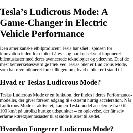
Tesla’s Ludicrous Mode: A
Game-Changer in Electric
Vehicle Performance
Den amerikanske elbilproducent Tesla har stået i spidsen for
innovation inden for elbiler i årevis og har konsekvent imponeret
bilentusiaster med deres avancerede teknologier og ydeevne. Et af de
mest bemærkelsesværdige træk ved Teslas biler er Ludicrous Mode,
som har revolutioneret forestillingen om, hvad elbiler er i stand til.
Hvad er Teslas Ludicrous Mode?
Teslas Ludicrous Mode er en funktion, der findes i deres Performance-
modeller, der giver føreren adgang til ekstremt hurtig acceleration. Når
Ludicrous Mode er aktiveret, kan en Tesla-model accelerere fra 0 til
100 km/t på utroligt hurtige tidspunkter – en oplevelse, der får selv
erfarne køretøjsentusiaster til at sidde klistret til sædet.
Hvordan Fungerer Ludicrous Mode?