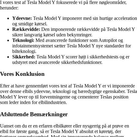
I vores test af Tesla Model Y fokuserede vi på flere nøgleområder,
herunder:
Ydeevne:
Tesla Model Y imponerer med sin hurtige acceleration
og smidige kørsel.
Rækkevidde:
Den imponerende rækkevidde på Tesla Model Y
sikrer langvarig kørsel uden bekymringer.
Teknologi:
Med avancerede funktioner som Autopilot og
infotainmentsystemet sætter Tesla Model Y nye standarder for
bilteknologi.
Sikkerhed:
Tesla Model Y scorer højt i sikkerhedstests og er
udstyret med avancerede sikkerhedsfunktioner.
Vores Konklusion
Efter at have gennemført vores test af Tesla Model Y er vi imponerede
over denne elbils ydeevne, teknologi og bæredygtige egenskaber. Tesla
Model Y lever op til forventningerne og cementerer Teslas position
som leder inden for elbilindustrien.
Afsluttende Bemærkninger
Uanset om du er en erfaren elbilkører eller nysgerrig på at prøve en
elbil for første gang, så er Tesla Model Y absolut et køretøj, der
fortjener opmærksomhed. Med sin imponerende balance mellem