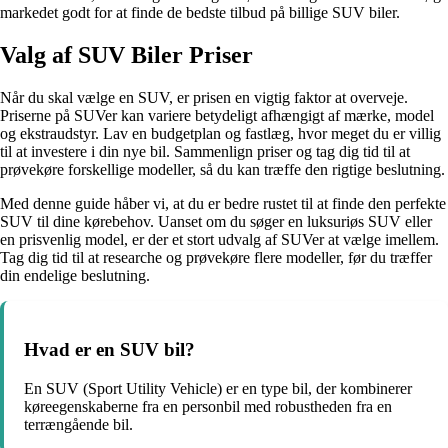
markedet godt for at finde de bedste tilbud på billige SUV biler.
Valg af SUV Biler Priser
Når du skal vælge en SUV, er prisen en vigtig faktor at overveje.
Priserne på SUVer kan variere betydeligt afhængigt af mærke, model
og ekstraudstyr. Lav en budgetplan og fastlæg, hvor meget du er villig
til at investere i din nye bil. Sammenlign priser og tag dig tid til at
prøvekøre forskellige modeller, så du kan træffe den rigtige beslutning.
Med denne guide håber vi, at du er bedre rustet til at finde den perfekte
SUV til dine kørebehov. Uanset om du søger en luksuriøs SUV eller
en prisvenlig model, er der et stort udvalg af SUVer at vælge imellem.
Tag dig tid til at researche og prøvekøre flere modeller, før du træffer
din endelige beslutning.
Hvad er en SUV bil?
En SUV (Sport Utility Vehicle) er en type bil, der kombinerer
køreegenskaberne fra en personbil med robustheden fra en
terrængående bil.