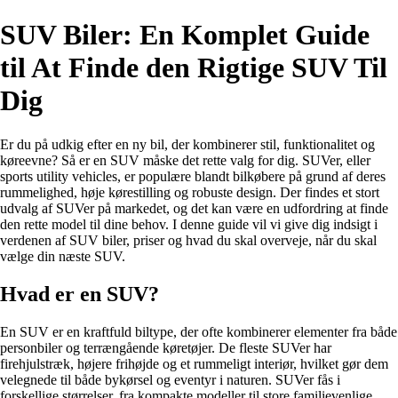
SUV Biler: En Komplet Guide
til At Finde den Rigtige SUV Til
Dig
Er du på udkig efter en ny bil, der kombinerer stil, funktionalitet og
køreevne? Så er en SUV måske det rette valg for dig. SUVer, eller
sports utility vehicles, er populære blandt bilkøbere på grund af deres
rummelighed, høje kørestilling og robuste design. Der findes et stort
udvalg af SUVer på markedet, og det kan være en udfordring at finde
den rette model til dine behov. I denne guide vil vi give dig indsigt i
verdenen af SUV biler, priser og hvad du skal overveje, når du skal
vælge din næste SUV.
Hvad er en SUV?
En SUV er en kraftfuld biltype, der ofte kombinerer elementer fra både
personbiler og terrængående køretøjer. De fleste SUVer har
firehjulstræk, højere frihøjde og et rummeligt interiør, hvilket gør dem
velegnede til både bykørsel og eventyr i naturen. SUVer fås i
forskellige størrelser, fra kompakte modeller til store familievenlige