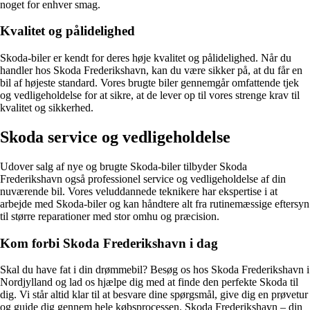
noget for enhver smag.
Kvalitet og pålidelighed
Skoda-biler er kendt for deres høje kvalitet og pålidelighed. Når du
handler hos Skoda Frederikshavn, kan du være sikker på, at du får en
bil af højeste standard. Vores brugte biler gennemgår omfattende tjek
og vedligeholdelse for at sikre, at de lever op til vores strenge krav til
kvalitet og sikkerhed.
Skoda service og vedligeholdelse
Udover salg af nye og brugte Skoda-biler tilbyder Skoda
Frederikshavn også professionel service og vedligeholdelse af din
nuværende bil. Vores veluddannede teknikere har ekspertise i at
arbejde med Skoda-biler og kan håndtere alt fra rutinemæssige eftersyn
til større reparationer med stor omhu og præcision.
Kom forbi Skoda Frederikshavn i dag
Skal du have fat i din drømmebil? Besøg os hos Skoda Frederikshavn i
Nordjylland og lad os hjælpe dig med at finde den perfekte Skoda til
dig. Vi står altid klar til at besvare dine spørgsmål, give dig en prøvetur
og guide dig gennem hele købsprocessen. Skoda Frederikshavn – din