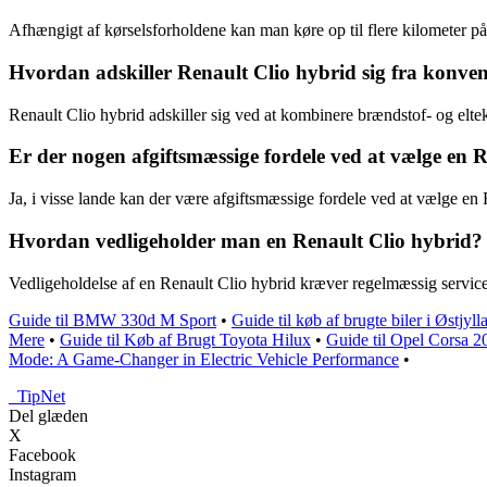
Afhængigt af kørselsforholdene kan man køre op til flere kilometer på
Hvordan adskiller Renault Clio hybrid sig fra konvent
Renault Clio hybrid adskiller sig ved at kombinere brændstof- og elt
Er der nogen afgiftsmæssige fordele ved at vælge en R
Ja, i visse lande kan der være afgiftsmæssige fordele ved at vælge en
Hvordan vedligeholder man en Renault Clio hybrid?
Vedligeholdelse af en Renault Clio hybrid kræver regelmæssig servic
Guide til BMW 330d M Sport
•
Guide til køb af brugte biler i Østjyll
Mere
•
Guide til Køb af Brugt Toyota Hilux
•
Guide til Opel Corsa 2
Mode: A Game-Changer in Electric Vehicle Performance
•
_
TipNet
Del glæden
X
Facebook
Instagram