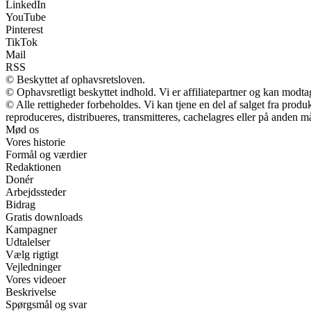
LinkedIn
YouTube
Pinterest
TikTok
Mail
RSS
© Beskyttet af ophavsretsloven.
© Ophavsretligt beskyttet indhold. Vi er affiliatepartner og kan modt
© Alle rettigheder forbeholdes. Vi kan tjene en del af salget fra prod
reproduceres, distribueres, transmitteres, cachelagres eller på anden m
Mød os
Vores historie
Formål og værdier
Redaktionen
Donér
Arbejdssteder
Bidrag
Gratis downloads
Kampagner
Udtalelser
Vælg rigtigt
Vejledninger
Vores videoer
Beskrivelse
Spørgsmål og svar