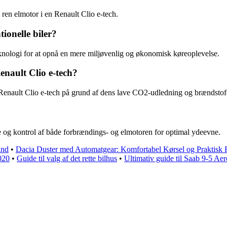
 ren elmotor i en Renault Clio e-tech.
ionelle biler?
eknologi for at opnå en mere miljøvenlig og økonomisk køreoplevelse.
enault Clio e-tech?
 Renault Clio e-tech på grund af dens lave CO2-udledning og brændstofe
e og kontrol af både forbrændings- og elmotoren for optimal ydeevne.
and
•
Dacia Duster med Automatgear: Komfortabel Kørsel og Praktisk 
020
•
Guide til valg af det rette bilhus
•
Ultimativ guide til Saab 9-5 Aer