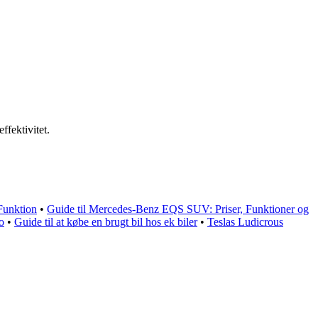
ffektivitet.
Funktion
•
Guide til Mercedes-Benz EQS SUV: Priser, Funktioner og
o
•
Guide til at købe en brugt bil hos ek biler
•
Teslas Ludicrous