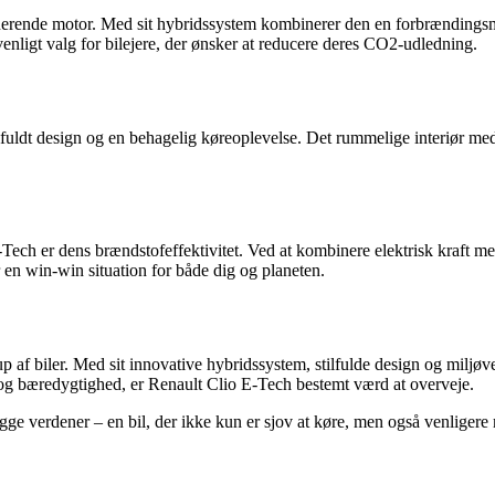
erende motor. Med sit hybridssystem kombinerer den en forbrændingsmo
enligt valg for bilejere, der ønsker at reducere deres CO2-udledning.
uldt design og en behagelig køreoplevelse. Det rummelige interiør med
E-Tech er dens brændstofeffektivitet. Ved at kombinere elektrisk kraft
r en win-win situation for både dig og planeten.
p af biler. Med sit innovative hybridssystem, stilfulde design og miljøven
 og bæredygtighed, er Renault Clio E-Tech bestemt værd at overveje.
 verdener – en bil, der ikke kun er sjov at køre, men også venligere 