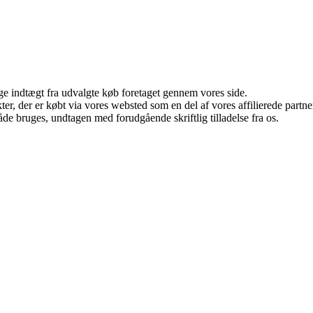
age indtægt fra udvalgte køb foretaget gennem vores side.
ukter, der er købt via vores websted som en del af vores affilierede par
åde bruges, undtagen med forudgående skriftlig tilladelse fra os.