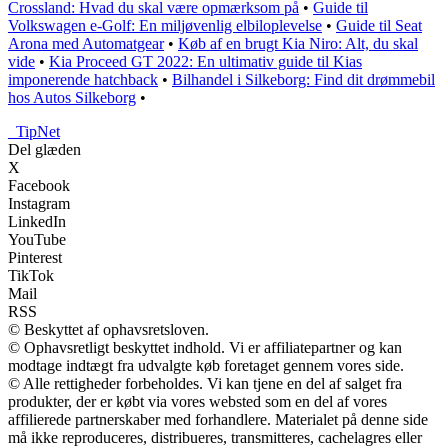
Crossland: Hvad du skal være opmærksom på
•
Guide til
Volkswagen e-Golf: En miljøvenlig elbiloplevelse
•
Guide til Seat
Arona med Automatgear
•
Køb af en brugt Kia Niro: Alt, du skal
vide
•
Kia Proceed GT 2022: En ultimativ guide til Kias
imponerende hatchback
•
Bilhandel i Silkeborg: Find dit drømmebil
hos Autos Silkeborg
•
_
TipNet
Del glæden
X
Facebook
Instagram
LinkedIn
YouTube
Pinterest
TikTok
Mail
RSS
© Beskyttet af ophavsretsloven.
© Ophavsretligt beskyttet indhold. Vi er affiliatepartner og kan
modtage indtægt fra udvalgte køb foretaget gennem vores side.
© Alle rettigheder forbeholdes. Vi kan tjene en del af salget fra
produkter, der er købt via vores websted som en del af vores
affilierede partnerskaber med forhandlere. Materialet på denne side
må ikke reproduceres, distribueres, transmitteres, cachelagres eller