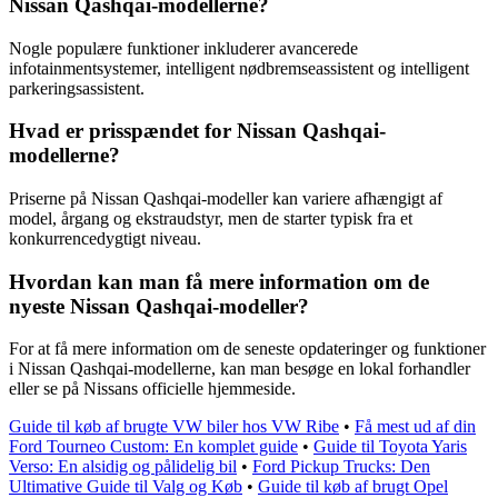
Nissan Qashqai-modellerne?
Nogle populære funktioner inkluderer avancerede
infotainmentsystemer, intelligent nødbremseassistent og intelligent
parkeringsassistent.
Hvad er prisspændet for Nissan Qashqai-
modellerne?
Priserne på Nissan Qashqai-modeller kan variere afhængigt af
model, årgang og ekstraudstyr, men de starter typisk fra et
konkurrencedygtigt niveau.
Hvordan kan man få mere information om de
nyeste Nissan Qashqai-modeller?
For at få mere information om de seneste opdateringer og funktioner
i Nissan Qashqai-modellerne, kan man besøge en lokal forhandler
eller se på Nissans officielle hjemmeside.
Guide til køb af brugte VW biler hos VW Ribe
•
Få mest ud af din
Ford Tourneo Custom: En komplet guide
•
Guide til Toyota Yaris
Verso: En alsidig og pålidelig bil
•
Ford Pickup Trucks: Den
Ultimative Guide til Valg og Køb
•
Guide til køb af brugt Opel