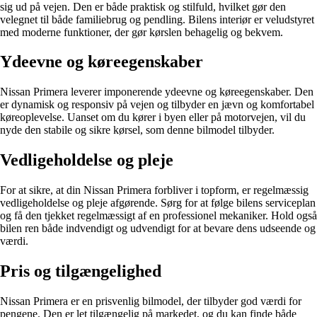
sig ud på vejen. Den er både praktisk og stilfuld, hvilket gør den
velegnet til både familiebrug og pendling. Bilens interiør er veludstyret
med moderne funktioner, der gør kørslen behagelig og bekvem.
Ydeevne og køreegenskaber
Nissan Primera leverer imponerende ydeevne og køreegenskaber. Den
er dynamisk og responsiv på vejen og tilbyder en jævn og komfortabel
køreoplevelse. Uanset om du kører i byen eller på motorvejen, vil du
nyde den stabile og sikre kørsel, som denne bilmodel tilbyder.
Vedligeholdelse og pleje
For at sikre, at din Nissan Primera forbliver i topform, er regelmæssig
vedligeholdelse og pleje afgørende. Sørg for at følge bilens serviceplan
og få den tjekket regelmæssigt af en professionel mekaniker. Hold også
bilen ren både indvendigt og udvendigt for at bevare dens udseende og
værdi.
Pris og tilgængelighed
Nissan Primera er en prisvenlig bilmodel, der tilbyder god værdi for
pengene. Den er let tilgængelig på markedet, og du kan finde både