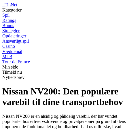
_
TipNet
Kategorier
Spil
Ratings
Bonus
Strategier
Opdateringer
Ansvarligt spil
Casino
Væddemål
MLB
Tour de France
Min side
Tilmeld nu
Nyhedsbrev
Nissan NV200: Den populære
varebil til dine transportbehov
Nissan NV200 er en alsidig og pålidelig varebil, der har vundet
popularitet hos erhvervsdrivende og privatpersoner på grund af dens
imponerende funktionalitet og holdbarhed. Lad os udforske, hvad