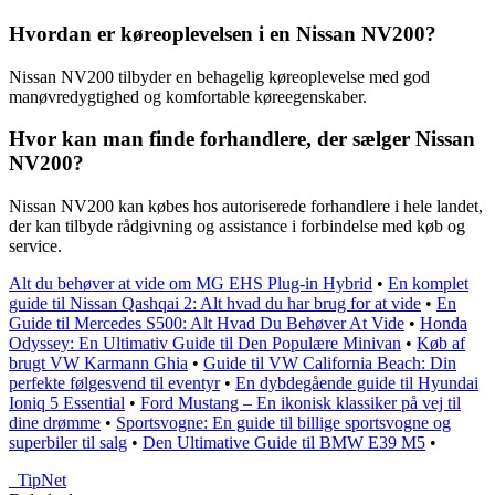
Hvordan er køreoplevelsen i en Nissan NV200?
Nissan NV200 tilbyder en behagelig køreoplevelse med god
manøvredygtighed og komfortable køreegenskaber.
Hvor kan man finde forhandlere, der sælger Nissan
NV200?
Nissan NV200 kan købes hos autoriserede forhandlere i hele landet,
der kan tilbyde rådgivning og assistance i forbindelse med køb og
service.
Alt du behøver at vide om MG EHS Plug-in Hybrid
•
En komplet
guide til Nissan Qashqai 2: Alt hvad du har brug for at vide
•
En
Guide til Mercedes S500: Alt Hvad Du Behøver At Vide
•
Honda
Odyssey: En Ultimativ Guide til Den Populære Minivan
•
Køb af
brugt VW Karmann Ghia
•
Guide til VW California Beach: Din
perfekte følgesvend til eventyr
•
En dybdegående guide til Hyundai
Ioniq 5 Essential
•
Ford Mustang – En ikonisk klassiker på vej til
dine drømme
•
Sportsvogne: En guide til billige sportsvogne og
superbiler til salg
•
Den Ultimative Guide til BMW E39 M5
•
_
TipNet