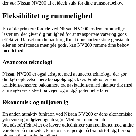
der gør Nissan NV200 til et ideelt valg for dine transportbehov.
Fleksibilitet og rummelighed
En af de primære fordele ved Nissan NV200 er dens rummelige
lasterum, der giver dig mulighed for at transportere varer og gods
effektivt. Uanset om du har brug for at transportere store genstande
eller en omfattende mængde gods, kan NV200 rumme dine behov
med lethed.
Avanceret teknologi
Nissan NV200 er også udstyret med avanceret teknologi, der gør
din køreoplevelse mere behagelig og sikker. Funktioner som
kollisionssensorer, bakkamera og navigationsenhed hjælper dig med
at manøvrere sikkert på vejen og undgå potentielle farer.
Økonomisk og miljøvenlig
En anden attraktiv funktion ved Nissan NV200 er dens økonomiske
ydeevne og miljøvenlige design. Med en imponerende
brændstofeffektivitet og lavere udledninger sammenlignet med andre
varebiler på markedet, kan du spare penge på brændstofudgifter og
bidrage til at beskytte miljøet.