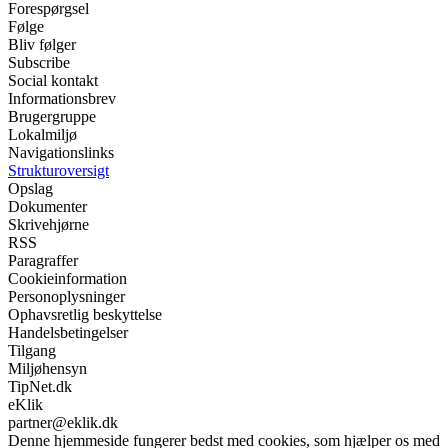
Forespørgsel
Følge
Bliv følger
Subscribe
Social kontakt
Informationsbrev
Brugergruppe
Lokalmiljø
Navigationslinks
Strukturoversigt
Opslag
Dokumenter
Skrivehjørne
RSS
Paragraffer
Cookieinformation
Personoplysninger
Ophavsretlig beskyttelse
Handelsbetingelser
Tilgang
Miljøhensyn
TipNet.dk
eKlik
partner@eklik.dk
Denne hjemmeside fungerer bedst med cookies, som hjælper os med