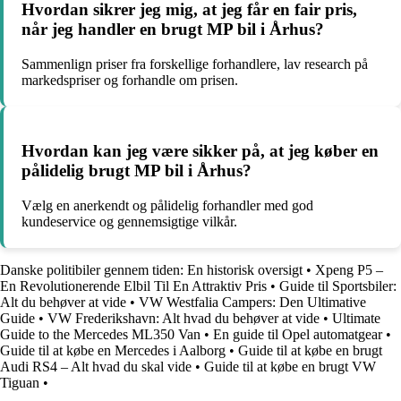
Hvordan sikrer jeg mig, at jeg får en fair pris,
når jeg handler en brugt MP bil i Århus?
Sammenlign priser fra forskellige forhandlere, lav research på
markedspriser og forhandle om prisen.
Hvordan kan jeg være sikker på, at jeg køber en
pålidelig brugt MP bil i Århus?
Vælg en anerkendt og pålidelig forhandler med god
kundeservice og gennemsigtige vilkår.
Danske politibiler gennem tiden: En historisk oversigt
•
Xpeng P5 –
En Revolutionerende Elbil Til En Attraktiv Pris
•
Guide til Sportsbiler:
Alt du behøver at vide
•
VW Westfalia Campers: Den Ultimative
Guide
•
VW Frederikshavn: Alt hvad du behøver at vide
•
Ultimate
Guide to the Mercedes ML350 Van
•
En guide til Opel automatgear
•
Guide til at købe en Mercedes i Aalborg
•
Guide til at købe en brugt
Audi RS4 – Alt hvad du skal vide
•
Guide til at købe en brugt VW
Tiguan
•