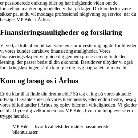
er passionerede omkring biler og har indgående viden om de
forskellige mærker og modeller, vi har på lager. Du kan derfor være
sikker på, at du vil modtage professionel rådgivning og service, når du
besøger MP Biler i Århus.
Finansieringsmuligheder og forsikring
Vi ved, at køb af en bil kan være en stor investering, og derfor tilbyder
vi vores kunder attraktive finansieringsmuligheder. Vores
finansieringsekspert vil guide dig gennem processen og finde den
løsning, der passer bedst til din økonomi. Derudover tilbyder vi også
forsikringsløsninger, så du kan føle dig tryg bag rattet i din nye bil.
Kom og besøg os i Århus
Er du klar til at finde din drømmebil? Så tag et kig på vores aktuelle
udvalg af kvalitetsbiler på vores hjemmeside, eller endnu bedre, besøg
vores bilforhandler i Århus og oplev bilerne i virkeligheden. Vi glæder
os til at byde dig velkommen hos MP Biler, hvor din biloplevelse er i
trygge hænder.
MP Biler – hvor kvalitetsbiler møder passionerede
bilentusiaster.