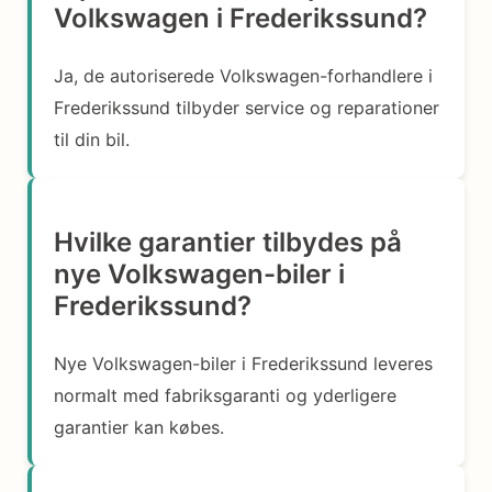
Volkswagen i Frederikssund?
Ja, de autoriserede Volkswagen-forhandlere i
Frederikssund tilbyder service og reparationer
til din bil.
Hvilke garantier tilbydes på
nye Volkswagen-biler i
Frederikssund?
Nye Volkswagen-biler i Frederikssund leveres
normalt med fabriksgaranti og yderligere
garantier kan købes.