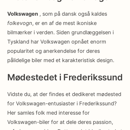
Volkswagen
, som på dansk også kaldes
folkevogn
, er en af de mest ikoniske
bilmærker i verden. Siden grundlæggelsen i
Tyskland har Volkswagen opnået enorm
popularitet og anerkendelse for deres
pålidelige biler med et karakteristisk design.
Mødestedet i Frederikssund
Vidste du, at der findes et dedikeret mødested
for Volkswagen-entusiaster i Frederikssund?
Her samles folk med interesse for
Volkswagen-biler for at dele deres passion,