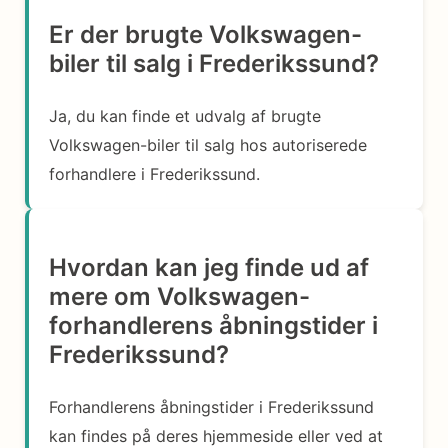
Er der brugte Volkswagen-
biler til salg i Frederikssund?
Ja, du kan finde et udvalg af brugte
Volkswagen-biler til salg hos autoriserede
forhandlere i Frederikssund.
Hvordan kan jeg finde ud af
mere om Volkswagen-
forhandlerens åbningstider i
Frederikssund?
Forhandlerens åbningstider i Frederikssund
kan findes på deres hjemmeside eller ved at