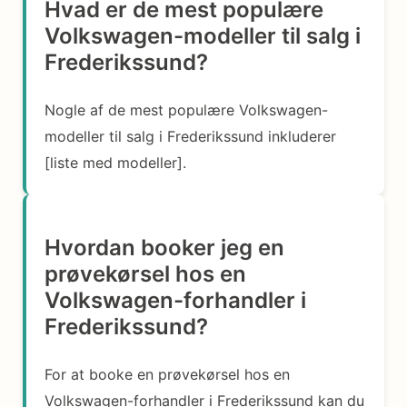
Hvad er de mest populære
Volkswagen-modeller til salg i
Frederikssund?
Nogle af de mest populære Volkswagen-
modeller til salg i Frederikssund inkluderer
[liste med modeller].
Hvordan booker jeg en
prøvekørsel hos en
Volkswagen-forhandler i
Frederikssund?
For at booke en prøvekørsel hos en
Volkswagen-forhandler i Frederikssund kan du