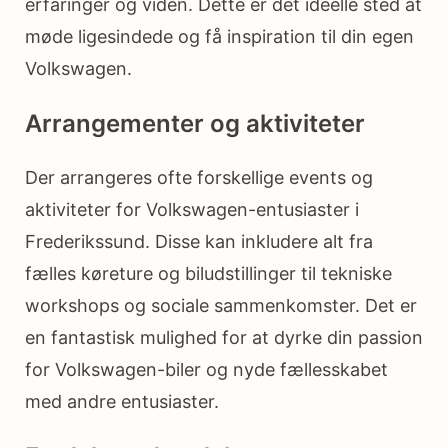
erfaringer og viden. Dette er det ideelle sted at
møde ligesindede og få inspiration til din egen
Volkswagen.
Arrangementer og aktiviteter
Der arrangeres ofte forskellige events og
aktiviteter for Volkswagen-entusiaster i
Frederikssund. Disse kan inkludere alt fra
fælles køreture og biludstillinger til tekniske
workshops og sociale sammenkomster. Det er
en fantastisk mulighed for at dyrke din passion
for Volkswagen-biler og nyde fællesskabet
med andre entusiaster.