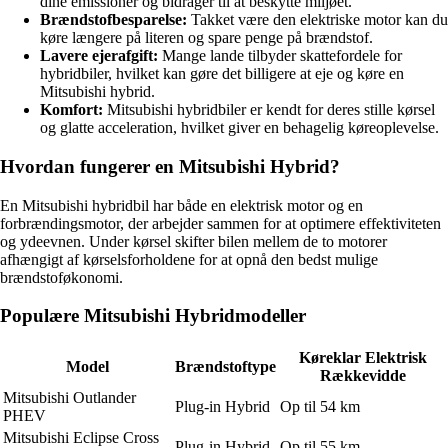
dine emissioner og bidrager til at beskytte miljøet.
Brændstofbesparelse:
Takket være den elektriske motor kan du
køre længere på literen og spare penge på brændstof.
Lavere ejerafgift:
Mange lande tilbyder skattefordele for
hybridbiler, hvilket kan gøre det billigere at eje og køre en
Mitsubishi hybrid.
Komfort:
Mitsubishi hybridbiler er kendt for deres stille kørsel
og glatte acceleration, hvilket giver en behagelig køreoplevelse.
Hvordan fungerer en Mitsubishi Hybrid?
En Mitsubishi hybridbil har både en elektrisk motor og en
forbrændingsmotor, der arbejder sammen for at optimere effektiviteten
og ydeevnen. Under kørsel skifter bilen mellem de to motorer
afhængigt af kørselsforholdene for at opnå den bedst mulige
brændstoføkonomi.
Populære Mitsubishi Hybridmodeller
Køreklar Elektrisk
Model
Brændstoftype
Rækkevidde
Mitsubishi Outlander
Plug-in Hybrid
Op til 54 km
PHEV
Mitsubishi Eclipse Cross
Plug-in Hybrid
Op til 55 km