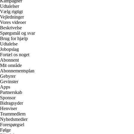
Kampagner
Udtalelser
Vælg rigtigt
Vejledninger
Vores videoer
Beskrivelse
Spørgsmål og svar
Brug for hjælp
Udtalelse
Jobopslag
Fortæl os noget
Abonnent
Mit område
Abonnementsplan
Gebyrer
Gevinster
Apps
Partnerskab
Sponsor
Bidragsyder
Henviser
Teammedlem
Nyhedsmedier
Forespørgsel
Følge