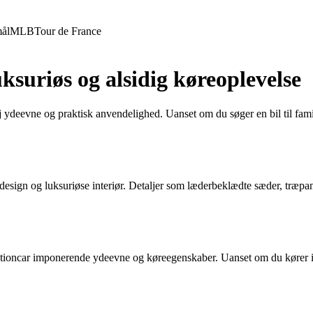
ål
MLB
Tour de France
suriøs og alsidig køreoplevelse
j ydeevne og praktisk anvendelighed. Uanset om du søger en bil til fami
esign og luksuriøse interiør. Detaljer som læderbeklædte sæder, træpa
tioncar imponerende ydeevne og køreegenskaber. Uanset om du kører i 