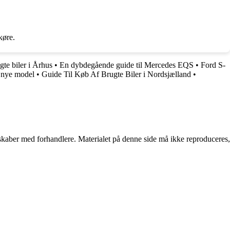
køre.
gte biler i Århus
•
En dybdegående guide til Mercedes EQS
•
Ford S-
n nye model
•
Guide Til Køb Af Brugte Biler i Nordsjælland
•
erskaber med forhandlere. Materialet på denne side må ikke reproduceres,