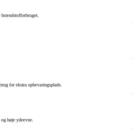
e brændstofforbruget.
 brug for ekstra opbevaringsplads.
d og høje ydeevne.