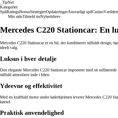
_
TipNet
Kategorier
Spil
Ratings
Bonus
Strategier
Opdateringer
Ansvarligt spil
Casino
Væddem
Min side
Tilmeld nu
Nyhedsbrev
Mercedes C220 Stationcar: En luk
Mercedes C220 Stationcar er en bil, der kombinerer stilfuldt design, hø
ideelt valg.
Luksus i hver detalje
Den elegante Mercedes C220 Stationcar imponerer med sit raffinerede d
stilfuld atmosfære inde i bilen.
Ydeevne og effektivitet
Med en kraftfuld motor under kølerhjelmen leverer Mercedes C220 Sta
kørsel.
Praktisk anvendelighed