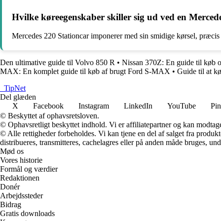
Hvilke køreegenskaber skiller sig ud ved en Merced
Mercedes 220 Stationcar imponerer med sin smidige kørsel, præcis st
Den ultimative guide til Volvo 850 R
•
Nissan 370Z: En guide til køb o
MAX: En komplet guide til køb af brugt Ford S-MAX
•
Guide til at k
_
TipNet
Del glæden
X
Facebook
Instagram
LinkedIn
YouTube
Pin
© Beskyttet af ophavsretsloven.
© Ophavsretligt beskyttet indhold. Vi er affiliatepartner og kan modtag
© Alle rettigheder forbeholdes. Vi kan tjene en del af salget fra produk
distribueres, transmitteres, cachelagres eller på anden måde bruges, und
Mød os
Vores historie
Formål og værdier
Redaktionen
Donér
Arbejdssteder
Bidrag
Gratis downloads