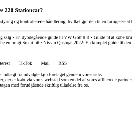
es 220 Stationcar?
yring og kontrollerede håndtering, hvilket gør den til en fornøjelse at 
g salg
•
En dybdegående guide til VW Golf 8 R
•
Guide til at købe bru
øbe en brugt Smart bil
•
Nissan Qashqai 2022: En komplet guide til de
terest
TikTok
Mail
RSS
e indtægt fra udvalgte køb foretaget gennem vores side.
ter, der er købt via vores websted som en del af vores affilierede partn
tagen med forudgående skriftlig tilladelse fra os.