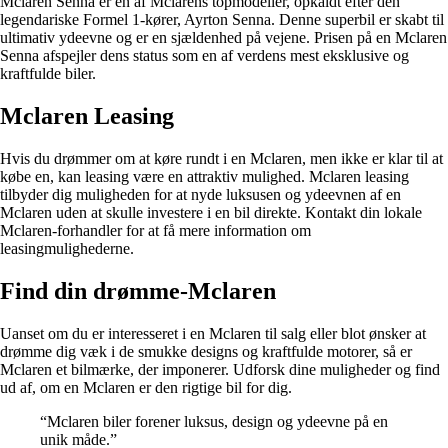
Mclaren Senna er en af ​​Mclarens topmodeller, opkaldt efter den
legendariske Formel 1-kører, Ayrton Senna. Denne superbil er skabt til
ultimativ ydeevne og er en sjældenhed på vejene. Prisen på en Mclaren
Senna afspejler dens status som en af ​​verdens mest eksklusive og
kraftfulde biler.
Mclaren Leasing
Hvis du drømmer om at køre rundt i en Mclaren, men ikke er klar til at
købe en, kan leasing være en attraktiv mulighed. Mclaren leasing
tilbyder dig muligheden for at nyde luksusen og ydeevnen af en
Mclaren uden at skulle investere i en bil direkte. Kontakt din lokale
Mclaren-forhandler for at få mere information om
leasingmulighederne.
Find din drømme-Mclaren
Uanset om du er interesseret i en Mclaren til salg eller blot ønsker at
drømme dig væk i de smukke designs og kraftfulde motorer, så er
Mclaren et bilmærke, der imponerer. Udforsk dine muligheder og find
ud af, om en Mclaren er den rigtige bil for dig.
“Mclaren biler forener luksus, design og ydeevne på en
unik måde.”