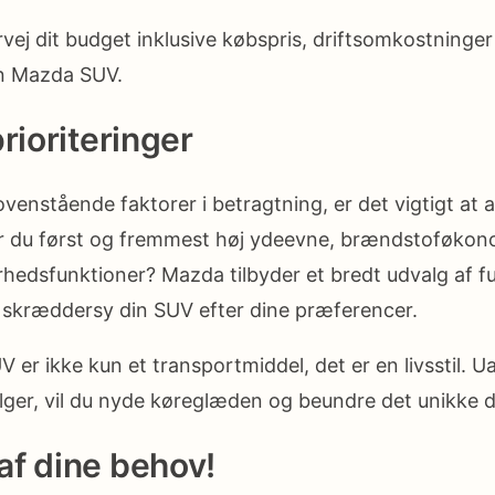
ej dit budget inklusive købspris, driftsomkostninger 
n Mazda SUV.
rioriteringer
venstående faktorer i betragtning, er det vigtigt at 
er du først og fremmest høj ydeevne, brændstoføkono
hedsfunktioner? Mazda tilbyder et bredt udvalg af f
 skræddersy din SUV efter dine præferencer.
er ikke kun et transportmiddel, det er en livsstil. U
ger, vil du nyde køreglæden og beundre det unikke d
f dine behov!