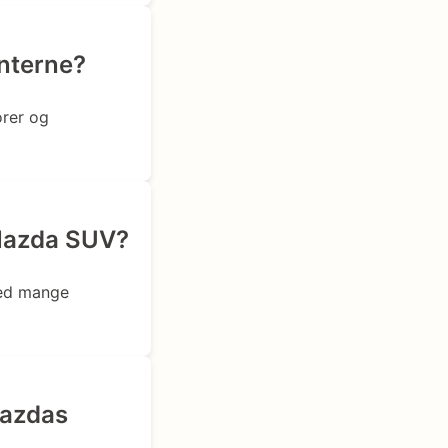
enterne?
orer og
 Mazda SUV?
med mange
Mazdas