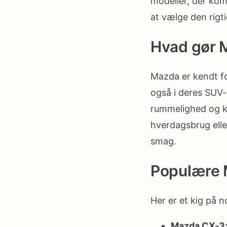
modeller, der komb
at vælge den rigt
Hvad gør 
Mazda er kendt fo
også i deres SUV
rummelighed og ko
hverdagsbrug elle
smag.
Populære 
Her er et kig på 
Mazda CX-3