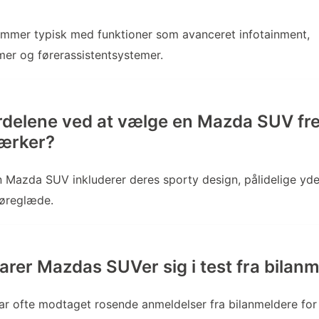
mer typisk med funktioner som avanceret infotainment,
er og førerassistentsystemer.
rdelene ved at vælge en Mazda SUV fr
mærker?
n Mazda SUV inkluderer deres sporty design, pålidelige yd
øreglæde.
arer Mazdas SUVer sig i test fra bilan
r ofte modtaget rosende anmeldelser fra bilanmeldere for