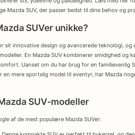
inerer stil, ydeevne og pålidelighed. Læs med her for 
ige Mazda SUV, der passer bedst til dine behov og pr
Mazda SUVer unikke?
r sit innovative design og avancerede teknologi, og d
-modeller. En Mazda SUV kombinerer smidighed og 
mfort. Uanset om du har brug for en familievenlig S
r en mere sportslig model til eventyr, har Mazda nog
Mazda SUV-modeller
nogle af de mest populære Mazda SUVer:
:
Denne kompakte SUV er perfekt til bykørsel, og de