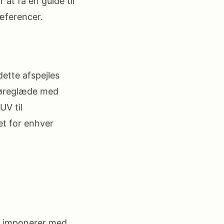
at få en guide til
æferencer.
ette afspejles
køreglæde med
UV til
et for enhver
n imponerer med