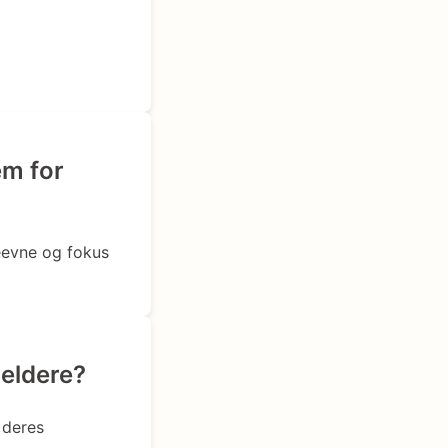
em for
eevne og fokus
meldere?
 deres