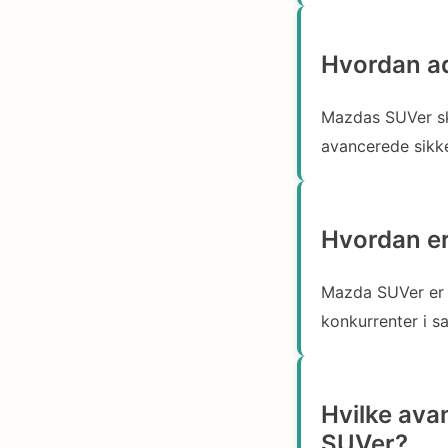
Hvordan ad
Mazdas SUVer sk
avancerede sikke
Hvordan er
Mazda SUVer er
konkurrenter i s
Hvilke ava
SUVer?