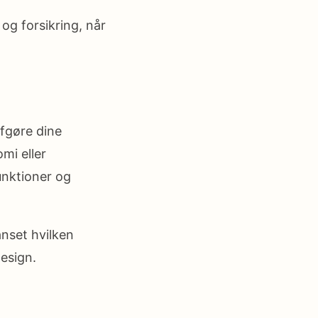
og forsikring, når
afgøre dine
mi eller
unktioner og
anset hvilken
esign.