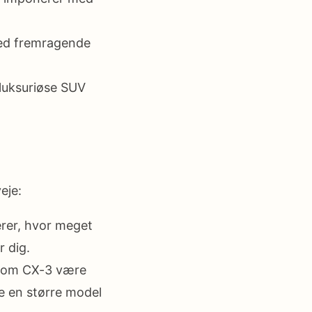
ed fremragende
 luksuriøse SUV
eje:
rer, hvor meget
r dig.
 som CX-3 være
e en større model