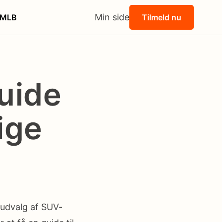
Min side
MLB
Tilmeld nu
uide
tige
 udvalg af SUV-