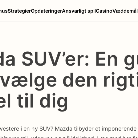
nus
Strategier
Opdateringer
Ansvarligt spil
Casino
Væddemål
a SUV’er: En g
t vælge den rig
 til dig
nvestere i en ny SUV? Mazda tilbyder et imponerende