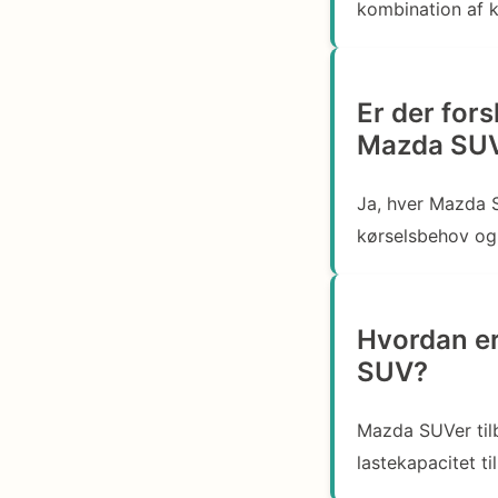
kombination af k
Er der for
Mazda SUV
Ja, hver Mazda S
kørselsbehov og
Hvordan er
SUV?
Mazda SUVer til
lastekapacitet ti