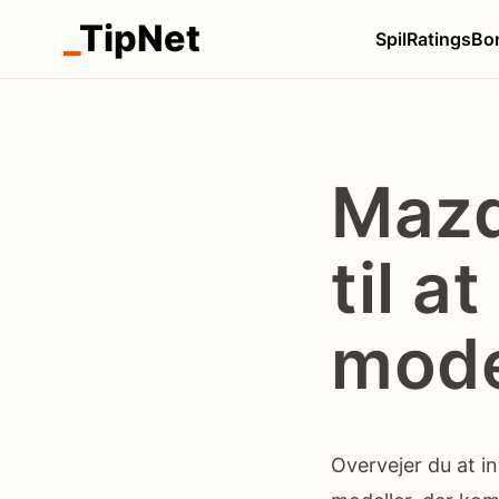
_
TipNet
Spil
Ratings
Bo
Mazd
til a
model
Overvejer du at i