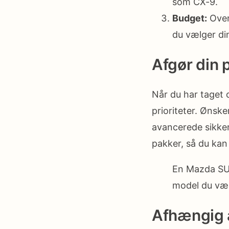
som CX-9.
Budget:
Overv
du vælger di
Afgør din p
Når du har taget o
prioriteter. Ønsk
avancerede sikker
pakker, så du kan
En Mazda SUV 
model du væl
Afhængig a