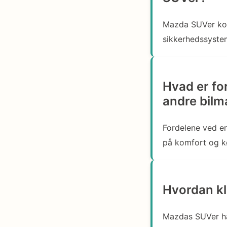
Mazda SUVer kom
sikkerhedssystem
Hvad er fo
andre bil
Fordelene ved e
på komfort og k
Hvordan kl
Mazdas SUVer ha