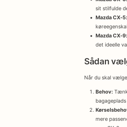
sit stilfuld
Mazda CX-5
køreegenskab
Mazda CX-9
det ideelle v
Sådan væl
Når du skal vælge
Behov:
Tænk 
bagageplads d
Kørselsbeho
mere passend