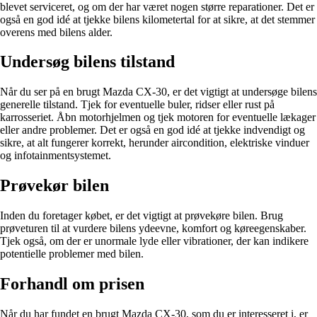
blevet serviceret, og om der har været nogen større reparationer. Det er
også en god idé at tjekke bilens kilometertal for at sikre, at det stemmer
overens med bilens alder.
Undersøg bilens tilstand
Når du ser på en brugt Mazda CX-30, er det vigtigt at undersøge bilens
generelle tilstand. Tjek for eventuelle buler, ridser eller rust på
karrosseriet. Åbn motorhjelmen og tjek motoren for eventuelle lækager
eller andre problemer. Det er også en god idé at tjekke indvendigt og
sikre, at alt fungerer korrekt, herunder aircondition, elektriske vinduer
og infotainmentsystemet.
Prøvekør bilen
Inden du foretager købet, er det vigtigt at prøvekøre bilen. Brug
prøveturen til at vurdere bilens ydeevne, komfort og køreegenskaber.
Tjek også, om der er unormale lyde eller vibrationer, der kan indikere
potentielle problemer med bilen.
Forhandl om prisen
Når du har fundet en brugt Mazda CX-30, som du er interesseret i, er