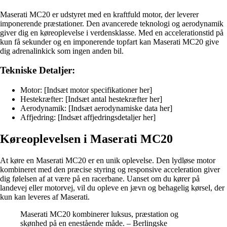
Maserati MC20 er udstyret med en kraftfuld motor, der leverer
imponerende præstationer. Den avancerede teknologi og aerodynamik
giver dig en køreoplevelse i verdensklasse. Med en accelerationstid på
kun få sekunder og en imponerende topfart kan Maserati MC20 give
dig adrenalinkick som ingen anden bil.
Tekniske Detaljer:
Motor: [Indsæt motor specifikationer her]
Hestekræfter: [Indsæt antal hestekræfter her]
Aerodynamik: [Indsæt aerodynamiske data her]
Affjedring: [Indsæt affjedringsdetaljer her]
Køreoplevelsen i Maserati MC20
At køre en Maserati MC20 er en unik oplevelse. Den lydløse motor
kombineret med den præcise styring og responsive acceleration giver
dig følelsen af at være på en racerbane. Uanset om du kører på
landevej eller motorvej, vil du opleve en jævn og behagelig kørsel, der
kun kan leveres af Maserati.
Maserati MC20 kombinerer luksus, præstation og
skønhed på en enestående måde. – Berlingske