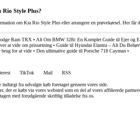
 Rio Style Plus?
ormation om Kia Rio Style Plus eller arrangere en prøvekørsel. Her får d
l Dodge Ram TRX
•
Alt Om BMW 328i: En Komplet Guide til Ejer og En
ver at vide om prissætning
•
Guide til Hyundai Elantra – Alt Du Behøv
brug for at vide
•
Den ultimative guide til Porsche 718 Cayman
•
terest
TikTok
Mail
RSS
e indtægt fra udvalgte køb foretaget gennem vores side.
ter, der er købt via vores websted som en del af vores affilierede partn
tagen med forudgående skriftlig tilladelse fra os.