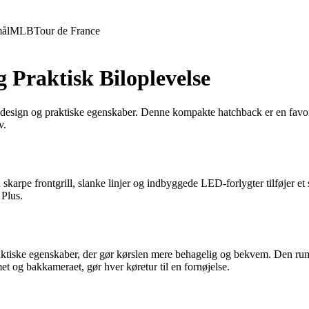
ål
MLB
Tour de France
g Praktisk Biloplevelse
lde design og praktiske egenskaber. Denne kompakte hatchback er en favori
v.
arpe frontgrill, slanke linjer og indbyggede LED-forlygter tilføjer et 
 Plus.
aktiske egenskaber, der gør kørslen mere behagelig og bekvem. Den rum
t og bakkameraet, gør hver køretur til en fornøjelse.