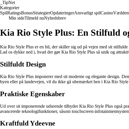
_
TipNet
Kategorier
Spil
Ratings
Bonus
Strategier
Opdateringer
Ansvarligt spil
Casino
Væddem
Min side
Tilmeld nu
Nyhedsbrev
Kia Rio Style Plus: En Stilfuld o
Kia Rio Style Plus er en bil, der skiller sig ud på vejen med sit stilfu
Lad os dykke ned i, hvad der gør Kia Rio Style Plus så unik og attrakti
Stilfuldt Design
Kia Rio Style Plus imponerer med sit moderne og elegante design. Den sk
byen eller på landevejen, vil du ikke gå ubemærket hen i Kia Rio Style
Praktiske Egenskaber
Ud over sit imponerende udseende tilbyder Kia Rio Style Plus også pr
avancerede teknologifunktioner, såsom touchscreen-infotainmentsysteme
Kraftfuld Ydeevne