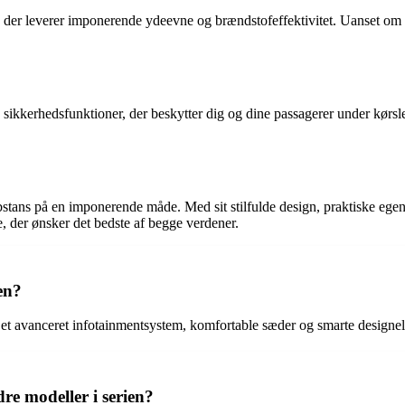
, der leverer imponerende ydeevne og brændstofeffektivitet. Uanset om 
ikkerhedsfunktioner, der beskytter dig og dine passagerer under kørslen
 substans på en imponerende måde. Med sit stilfulde design, praktiske eg
re, der ønsker det bedste af begge verdener.
en?
et avanceret infotainmentsystem, komfortable sæder og smarte designe
re modeller i serien?