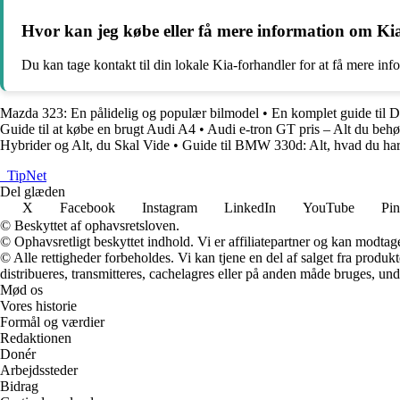
Hvor kan jeg købe eller få mere information om Kia
Du kan tage kontakt til din lokale Kia-forhandler for at få mere inf
Mazda 323: En pålidelig og populær bilmodel
•
En komplet guide ti
Guide til at købe en brugt Audi A4
•
Audi e-tron GT pris – Alt du behø
Hybrider og Alt, du Skal Vide
•
Guide til BMW 330d: Alt, hvad du har 
_
TipNet
Del glæden
X
Facebook
Instagram
LinkedIn
YouTube
Pin
© Beskyttet af ophavsretsloven.
© Ophavsretligt beskyttet indhold. Vi er affiliatepartner og kan modtag
© Alle rettigheder forbeholdes. Vi kan tjene en del af salget fra produk
distribueres, transmitteres, cachelagres eller på anden måde bruges, und
Mød os
Vores historie
Formål og værdier
Redaktionen
Donér
Arbejdssteder
Bidrag