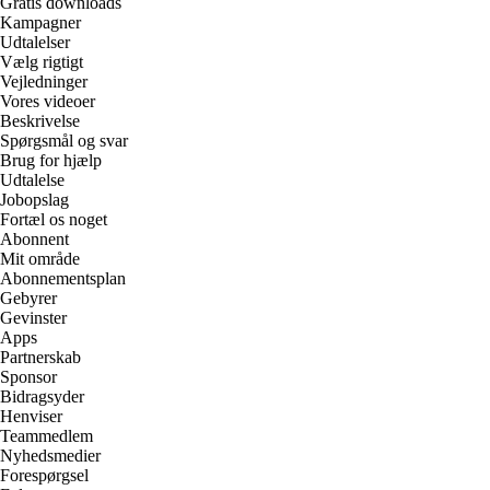
Gratis downloads
Kampagner
Udtalelser
Vælg rigtigt
Vejledninger
Vores videoer
Beskrivelse
Spørgsmål og svar
Brug for hjælp
Udtalelse
Jobopslag
Fortæl os noget
Abonnent
Mit område
Abonnementsplan
Gebyrer
Gevinster
Apps
Partnerskab
Sponsor
Bidragsyder
Henviser
Teammedlem
Nyhedsmedier
Forespørgsel