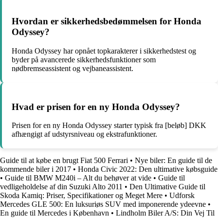
Hvordan er sikkerhedsbedømmelsen for Honda
Odyssey?
Honda Odyssey har opnået topkarakterer i sikkerhedstest og
byder på avancerede sikkerhedsfunktioner som
nødbremseassistent og vejbaneassistent.
Hvad er prisen for en ny Honda Odyssey?
Prisen for en ny Honda Odyssey starter typisk fra [beløb] DKK
afhængigt af udstyrsniveau og ekstrafunktioner.
Guide til at købe en brugt Fiat 500 Ferrari
•
Nye biler: En guide til de
kommende biler i 2017
•
Honda Civic 2022: Den ultimative købsguide
•
Guide til BMW M240i – Alt du behøver at vide
•
Guide til
vedligeholdelse af din Suzuki Alto 2011
•
Den Ultimative Guide til
Skoda Kamiq: Priser, Specifikationer og Meget Mere
•
Udforsk
Mercedes GLE 500: En luksuriøs SUV med imponerende ydeevne
•
En guide til Mercedes i København
•
Lindholm Biler A/S: Din Vej Til