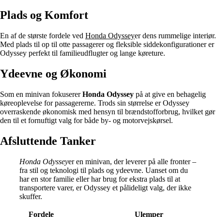
Plads og Komfort
En af de største fordele ved
Honda Odyssey
er dens rummelige interiør.
Med plads til op til otte passagerer og fleksible siddekonfigurationer er
Odyssey perfekt til familieudflugter og lange køreture.
Ydeevne og Økonomi
Som en minivan fokuserer
Honda Odyssey
på at give en behagelig
køreoplevelse for passagererne. Trods sin størrelse er Odyssey
overraskende økonomisk med hensyn til brændstofforbrug, hvilket gør
den til et fornuftigt valg for både by- og motorvejskørsel.
Afsluttende Tanker
Honda Odyssey
er en minivan, der leverer på alle fronter –
fra stil og teknologi til plads og ydeevne. Uanset om du
har en stor familie eller har brug for ekstra plads til at
transportere varer, er Odyssey et pålideligt valg, der ikke
skuffer.
Fordele
Ulemper