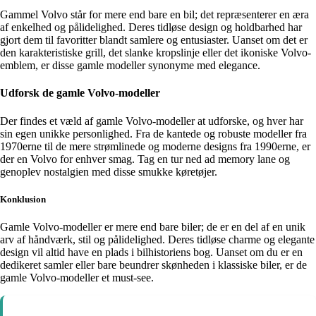
Gammel Volvo står for mere end bare en bil; det repræsenterer en æra
af enkelhed og pålidelighed. Deres tidløse design og holdbarhed har
gjort dem til favoritter blandt samlere og entusiaster. Uanset om det er
den karakteristiske grill, det slanke kropslinje eller det ikoniske Volvo-
emblem, er disse gamle modeller synonyme med elegance.
Udforsk de gamle Volvo-modeller
Der findes et væld af gamle Volvo-modeller at udforske, og hver har
sin egen unikke personlighed. Fra de kantede og robuste modeller fra
1970erne til de mere strømlinede og moderne designs fra 1990erne, er
der en Volvo for enhver smag. Tag en tur ned ad memory lane og
genoplev nostalgien med disse smukke køretøjer.
Konklusion
Gamle Volvo-modeller er mere end bare biler; de er en del af en unik
arv af håndværk, stil og pålidelighed. Deres tidløse charme og elegante
design vil altid have en plads i bilhistoriens bog. Uanset om du er en
dedikeret samler eller bare beundrer skønheden i klassiske biler, er de
gamle Volvo-modeller et must-see.