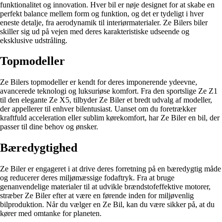
funktionalitet og innovation. Hver bil er nøje designet for at skabe en
perfekt balance mellem form og funktion, og det er tydeligt i hver
eneste detalje, fra aerodynamik til interiørmaterialer. Ze Bilers biler
skiller sig ud på vejen med deres karakteristiske udseende og
eksklusive udstråling.
Topmodeller
Ze Bilers topmodeller er kendt for deres imponerende ydeevne,
avancerede teknologi og luksuriøse komfort. Fra den sportslige Ze Z1
til den elegante Ze X5, tilbyder Ze Biler et bredt udvalg af modeller,
der appellerer til enhver bilentusiast. Uanset om du foretrækker
kraftfuld acceleration eller sublim kørekomfort, har Ze Biler en bil, der
passer til dine behov og ønsker.
Bæredygtighed
Ze Biler er engageret i at drive deres forretning på en bæredygtig måde
og reducerer deres miljømæssige fodaftryk. Fra at bruge
genanvendelige materialer til at udvikle brændstofeffektive motorer,
stræber Ze Biler efter at være en førende inden for miljøvenlig
bilproduktion. Når du vælger en Ze Bil, kan du være sikker på, at du
kører med omtanke for planeten.