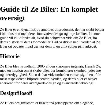
Guide til Ze Biler: En komplet
oversigt
Ze Biler er en dynamisk og ambitiøs bilproducent, der har skabt bølger
i bilindustrien med deres innovative design og høje kvalitet. I denne
guide vil vi udforske alt, hvad du behøver at vide om Ze Biler, fra
deres historie til deres topmodeller. Lad os dykke ned i verden af Ze
Biler og opdage, hvad der gør dem til en unik spiller på markedet.
Historie
Ze Biler blev grundlagt i 2005 af den visionære ingeniør, Henrik Ze,
med en mission om at skabe biler, der kombinerer skønhed, ydeevne
og bæredygtighed. Siden da har virksomheden vokset sig til en af de
mest respekterede bilproducenter i verden, og deres biler er blevet
anerkendt for deres avantgarde-design og avancerede teknologi.
Designfilosofi
Ze Bilers designfilosofi er baseret på principperne om elegance,