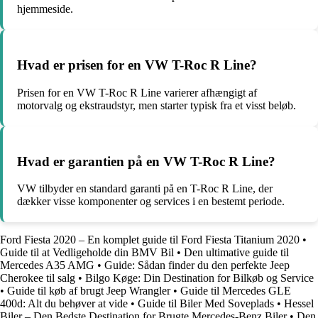
hjemmeside.
Hvad er prisen for en VW T-Roc R Line?
Prisen for en VW T-Roc R Line varierer afhængigt af
motorvalg og ekstraudstyr, men starter typisk fra et visst beløb.
Hvad er garantien på en VW T-Roc R Line?
VW tilbyder en standard garanti på en T-Roc R Line, der
dækker visse komponenter og services i en bestemt periode.
Ford Fiesta 2020 – En komplet guide til Ford Fiesta Titanium 2020
•
Guide til at Vedligeholde din BMV Bil
•
Den ultimative guide til
Mercedes A35 AMG
•
Guide: Sådan finder du den perfekte Jeep
Cherokee til salg
•
Bilgo Køge: Din Destination for Bilkøb og Service
•
Guide til køb af brugt Jeep Wrangler
•
Guide til Mercedes GLE
400d: Alt du behøver at vide
•
Guide til Biler Med Soveplads
•
Hessel
Biler – Den Bedste Destination for Brugte Mercedes-Benz Biler
•
Den