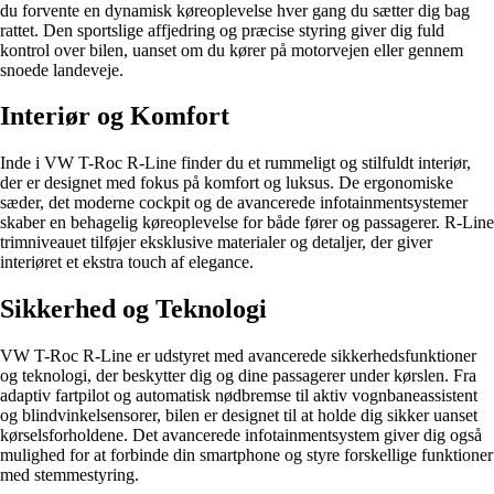
du forvente en dynamisk køreoplevelse hver gang du sætter dig bag
rattet. Den sportslige affjedring og præcise styring giver dig fuld
kontrol over bilen, uanset om du kører på motorvejen eller gennem
snoede landeveje.
Interiør og Komfort
Inde i VW T-Roc R-Line finder du et rummeligt og stilfuldt interiør,
der er designet med fokus på komfort og luksus. De ergonomiske
sæder, det moderne cockpit og de avancerede infotainmentsystemer
skaber en behagelig køreoplevelse for både fører og passagerer. R-Line
trimniveauet tilføjer eksklusive materialer og detaljer, der giver
interiøret et ekstra touch af elegance.
Sikkerhed og Teknologi
VW T-Roc R-Line er udstyret med avancerede sikkerhedsfunktioner
og teknologi, der beskytter dig og dine passagerer under kørslen. Fra
adaptiv fartpilot og automatisk nødbremse til aktiv vognbaneassistent
og blindvinkelsensorer, bilen er designet til at holde dig sikker uanset
kørselsforholdene. Det avancerede infotainmentsystem giver dig også
mulighed for at forbinde din smartphone og styre forskellige funktioner
med stemmestyring.