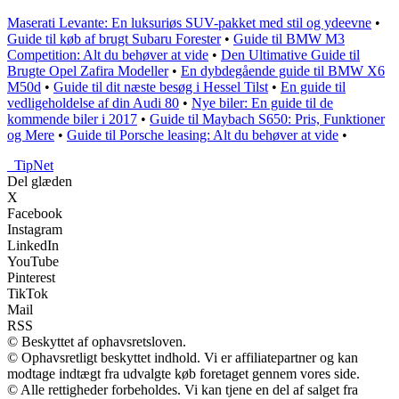
Maserati Levante: En luksuriøs SUV-pakket med stil og ydeevne
•
Guide til køb af brugt Subaru Forester
•
Guide til BMW M3
Competition: Alt du behøver at vide
•
Den Ultimative Guide til
Brugte Opel Zafira Modeller
•
En dybdegående guide til BMW X6
M50d
•
Guide til dit næste besøg i Hessel Tilst
•
En guide til
vedligeholdelse af din Audi 80
•
Nye biler: En guide til de
kommende biler i 2017
•
Guide til Maybach S650: Pris, Funktioner
og Mere
•
Guide til Porsche leasing: Alt du behøver at vide
•
_
TipNet
Del glæden
X
Facebook
Instagram
LinkedIn
YouTube
Pinterest
TikTok
Mail
RSS
© Beskyttet af ophavsretsloven.
© Ophavsretligt beskyttet indhold. Vi er affiliatepartner og kan
modtage indtægt fra udvalgte køb foretaget gennem vores side.
© Alle rettigheder forbeholdes. Vi kan tjene en del af salget fra