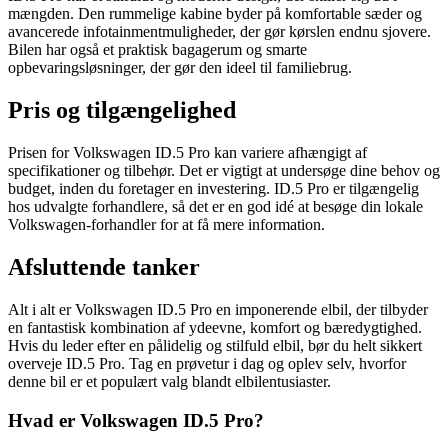
mængden. Den rummelige kabine byder på komfortable sæder og
avancerede infotainmentmuligheder, der gør kørslen endnu sjovere.
Bilen har også et praktisk bagagerum og smarte
opbevaringsløsninger, der gør den ideel til familiebrug.
Pris og tilgængelighed
Prisen for Volkswagen ID.5 Pro kan variere afhængigt af
specifikationer og tilbehør. Det er vigtigt at undersøge dine behov og
budget, inden du foretager en investering. ID.5 Pro er tilgængelig
hos udvalgte forhandlere, så det er en god idé at besøge din lokale
Volkswagen-forhandler for at få mere information.
Afsluttende tanker
Alt i alt er Volkswagen ID.5 Pro en imponerende elbil, der tilbyder
en fantastisk kombination af ydeevne, komfort og bæredygtighed.
Hvis du leder efter en pålidelig og stilfuld elbil, bør du helt sikkert
overveje ID.5 Pro. Tag en prøvetur i dag og oplev selv, hvorfor
denne bil er et populært valg blandt elbilentusiaster.
Hvad er Volkswagen ID.5 Pro?