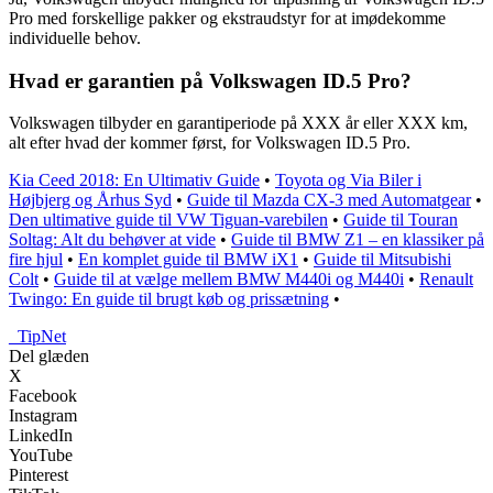
Pro med forskellige pakker og ekstraudstyr for at imødekomme
individuelle behov.
Hvad er garantien på Volkswagen ID.5 Pro?
Volkswagen tilbyder en garantiperiode på XXX år eller XXX km,
alt efter hvad der kommer først, for Volkswagen ID.5 Pro.
Kia Ceed 2018: En Ultimativ Guide
•
Toyota og Via Biler i
Højbjerg og Århus Syd
•
Guide til Mazda CX-3 med Automatgear
•
Den ultimative guide til VW Tiguan-varebilen
•
Guide til Touran
Soltag: Alt du behøver at vide
•
Guide til BMW Z1 – en klassiker på
fire hjul
•
En komplet guide til BMW iX1
•
Guide til Mitsubishi
Colt
•
Guide til at vælge mellem BMW M440i og M440i
•
Renault
Twingo: En guide til brugt køb og prissætning
•
_
TipNet
Del glæden
X
Facebook
Instagram
LinkedIn
YouTube
Pinterest