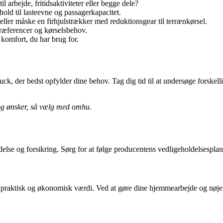
 arbejde, fritidsaktiviteter eller begge dele?
hold til lasteevne og passagerkapacitet.
eller måske en firhjulstrækker med reduktionsgear til terrænkørsel.
præferencer og kørselsbehov.
 komfort, du har brug for.
ruck, der bedst opfylder dine behov. Tag dig tid til at undersøge forskel
 og ønsker, så vælg med omhu.
oldelse og forsikring. Sørg for at følge producentens vedligeholdelsespl
e praktisk og økonomisk værdi. Ved at gøre dine hjemmearbejde og nøje 