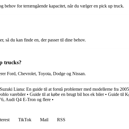
et og behov for terrængående kapacitet, når du vælger en pick up truck.
er, så du kan finde en, der passer til dine behov.
p trucks?
erer Ford, Chevrolet, Toyota, Dodge og Nissan.
Suzuki Liana: En guide til at forstå problemer med modellerne fra 200
Doblo varebiler
•
Guide til at købe en brugt bil hos ek biler
•
Guide til K
EV6, Audi Q4 E-Tron og flere
•
terest
TikTok
Mail
RSS