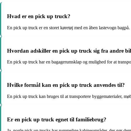
Hvad er en pick up truck?
En pick up truck er en storet køretøj med en åben lastevogn bagpå.
Hvordan adskiller en pick up truck sig fra andre bi
En pick up truck har en bagagerumsklap og mulighed for at transpor
Hvilke formål kan en pick up truck anvendes til?
En pick up truck kan bruges til at transportere byggematerialer, m
Er en pick up truck egnet til familiebrug?
Ja, nogle pick up trucks har rummelige kabineområder, der gør dem 