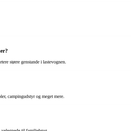
ler?
tere større genstande i lastevognen.
øbler, campingudstyr og meget mere.
velegnede til familiebrug.