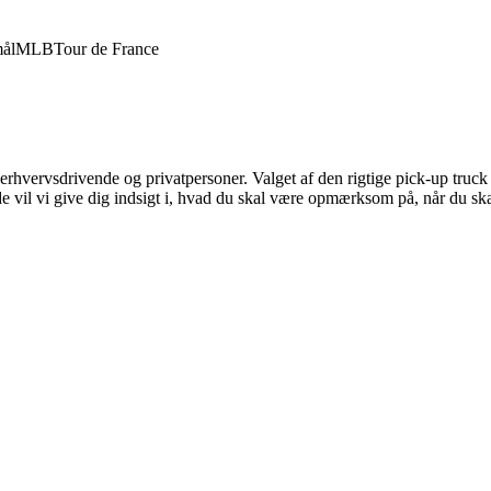
ål
MLB
Tour de France
e erhvervsdrivende og privatpersoner. Valget af den rigtige pick-up tru
e vil vi give dig indsigt i, hvad du skal være opmærksom på, når du ska