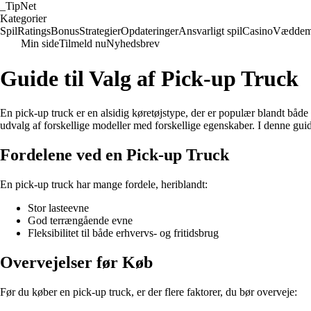
_
TipNet
Kategorier
Spil
Ratings
Bonus
Strategier
Opdateringer
Ansvarligt spil
Casino
Væddem
Min side
Tilmeld nu
Nyhedsbrev
Guide til Valg af Pick-up Truck
En pick-up truck er en alsidig køretøjstype, der er populær blandt båd
udvalg af forskellige modeller med forskellige egenskaber. I denne guid
Fordelene ved en Pick-up Truck
En pick-up truck har mange fordele, heriblandt:
Stor lasteevne
God terrængående evne
Fleksibilitet til både erhvervs- og fritidsbrug
Overvejelser før Køb
Før du køber en pick-up truck, er der flere faktorer, du bør overveje: