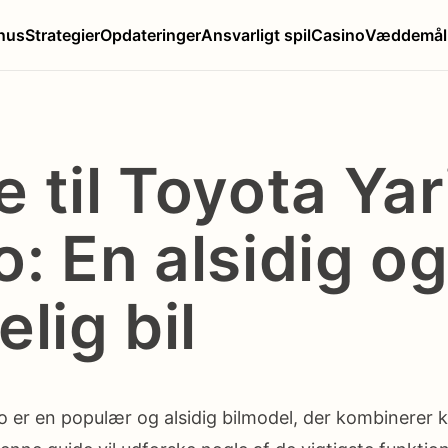
nus
Strategier
Opdateringer
Ansvarligt spil
Casino
Væddemål
 til Toyota Yar
: En alsidig o
elig bil
o er en populær og alsidig bilmodel, der kombinerer