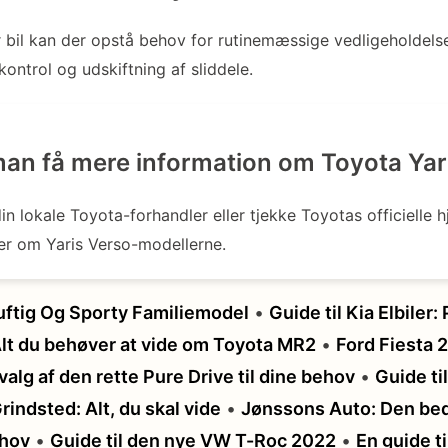
bil kan der opstå behov for rutinemæssige vedligeholdels
kontrol og udskiftning af sliddele.
an få mere information om Toyota Yar
n lokale Toyota-forhandler eller tjekke Toyotas officielle 
jer om Yaris Verso-modellerne.
uftig Og Sporty Familiemodel
•
Guide til Kia Elbiler:
lt du behøver at vide om Toyota MR2
•
Ford Fiesta 
 valg af den rette Pure Drive til dine behov
•
Guide ti
rindsted: Alt, du skal vide
•
Jønssons Auto: Den beds
ehov
•
Guide til den nye VW T-Roc 2022
•
En guide ti