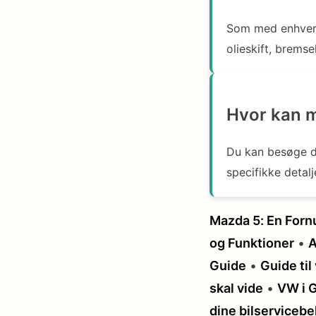
Som med enhver 
olieskift, bremse
Hvor kan m
Du kan besøge di
specifikke detal
Mazda 5: En Forn
og Funktioner
•
A
Guide
•
Guide til
skal vide
•
VW i G
dine bilserviceb