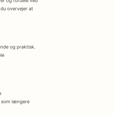
ner og fordele ved
 du overvejer at
ende og praktisk.
le
e
el som længere