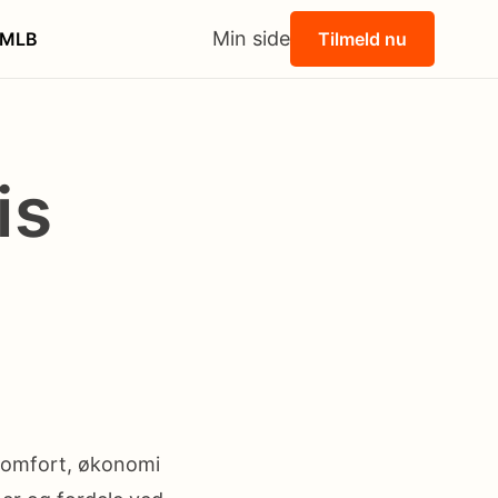
Min side
MLB
Tilmeld nu
is
g
 komfort, økonomi