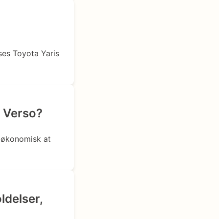
ses Toyota Yaris
 Verso?
n økonomisk at
ldelser,