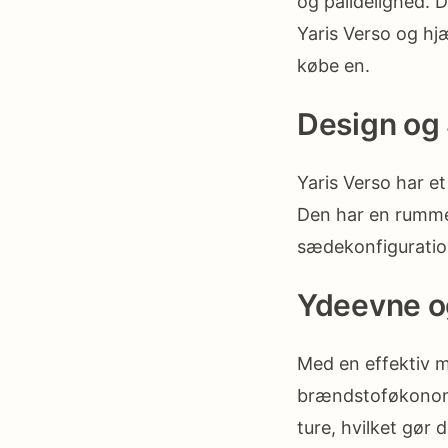
og pålidelighed. D
Yaris Verso og hj
købe en.
Design og 
Yaris Verso har e
Den har en rumme
sædekonfigurationer
Ydeevne o
Med en effektiv m
brændstoføkonomi 
ture, hvilket gør 