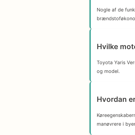
Nogle af de funk
brændstoføkonom
Hvilke mot
Toyota Yaris Ver
og model.
Hvordan er
Køreegenskaberne
manøvrere i bye