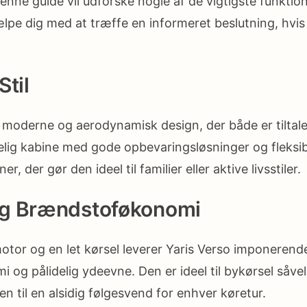
enne guide vil udforske nogle af de vigtigste funktio
ælpe dig med at træffe en informeret beslutning, hvis
Stil
t moderne og aerodynamisk design, der både er tiltal
lig kabine med gode opbevaringsløsninger og fleksib
, der gør den ideel til familier eller aktive livsstiler.
g Brændstoføkonomi
otor og en let kørsel leverer Yaris Verso imponerend
og pålidelig ydeevne. Den er ideel til bykørsel såv
den til en alsidig følgesvend for enhver køretur.