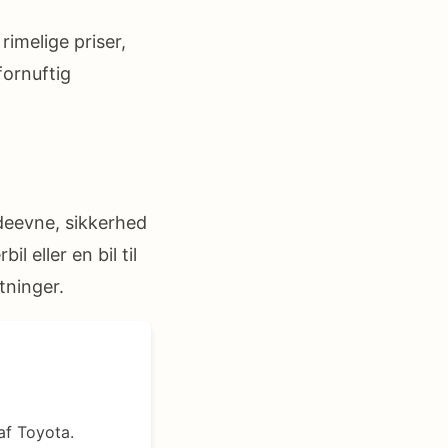
imelige priser,
fornuftig
ydeevne, sikkerhed
l eller en bil til
tninger.
af Toyota.