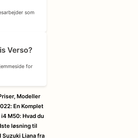
esarbejder som
is Verso?
hjemmeside for
 Priser, Modeller
2022: En Komplet
l i4 M50: Hvad du
te løsning til
l Suzuki Liana fra