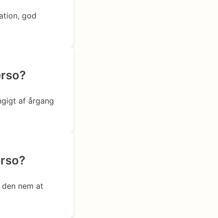
ation, god
erso?
ngigt af årgang
erso?
r den nem at