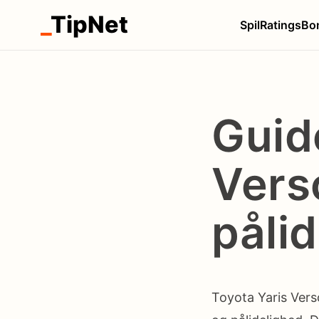
_
TipNet
Spil
Ratings
Bo
Guide
Verso
pålid
Toyota Yaris Vers