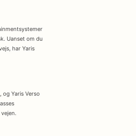
tainmentsystemer
sk. Uanset om du
ejs, har Yaris
, og Yaris Verso
lasses
 vejen.