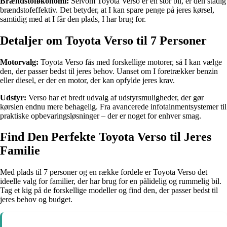
Brændstoføkonomi:
Selvom Toyota Verso er en stor bil, er den stadig
brændstofeffektiv. Det betyder, at I kan spare penge på jeres kørsel,
samtidig med at I får den plads, I har brug for.
Detaljer om Toyota Verso til 7 Personer
Motorvalg:
Toyota Verso fås med forskellige motorer, så I kan vælge
den, der passer bedst til jeres behov. Uanset om I foretrækker benzin
eller diesel, er der en motor, der kan opfylde jeres krav.
Udstyr:
Verso har et bredt udvalg af udstyrsmuligheder, der gør
kørslen endnu mere behagelig. Fra avancerede infotainmentsystemer til
praktiske opbevaringsløsninger – der er noget for enhver smag.
Find Den Perfekte Toyota Verso til Jeres
Familie
Med plads til 7 personer og en række fordele er Toyota Verso det
ideelle valg for familier, der har brug for en pålidelig og rummelig bil.
Tag et kig på de forskellige modeller og find den, der passer bedst til
jeres behov og budget.