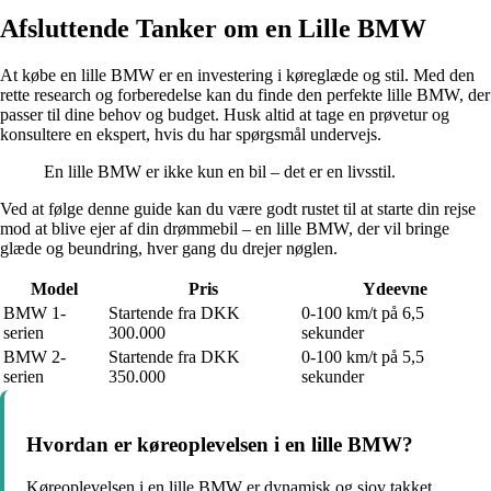
Afsluttende Tanker om en Lille BMW
At købe en lille BMW er en investering i køreglæde og stil. Med den
rette research og forberedelse kan du finde den perfekte lille BMW, der
passer til dine behov og budget. Husk altid at tage en prøvetur og
konsultere en ekspert, hvis du har spørgsmål undervejs.
En lille BMW er ikke kun en bil – det er en livsstil.
Ved at følge denne guide kan du være godt rustet til at starte din rejse
mod at blive ejer af din drømmebil – en lille BMW, der vil bringe
glæde og beundring, hver gang du drejer nøglen.
Model
Pris
Ydeevne
BMW 1-
Startende fra DKK
0-100 km/t på 6,5
serien
300.000
sekunder
BMW 2-
Startende fra DKK
0-100 km/t på 5,5
serien
350.000
sekunder
Hvordan er køreoplevelsen i en lille BMW?
Køreoplevelsen i en lille BMW er dynamisk og sjov takket