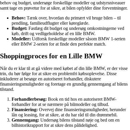
behov og budget, undersøge forskellige modeller og udstyrsniveauer
samt tage en prøvetur for at sikre, at bilen opfylder dine forventninger.
Behov:
Tænk over, hvordan du primært vil bruge bilen – til
pendling, familieudflugter eller køreglæde.
Budget:
Fastlæg dit budget og undersøg omkostningerne ved
køb, drift og vedligeholdelse af en lille BMW.
Modeller:
Udforsk forskellige modeller såsom BMW 1-serien
eller BMW 2-serien for at finde den perfekte match.
Shoppingproces for en Lille BMW
Når du er klar til at gå videre med købet af din lille BMW, er der visse
trin, du bør følge for at sikre en problemfri købsoplevelse. Disse
inkluderer at besøge en autoriseret forhandler, diskutere
finansieringsmuligheder og foretage en grundig gennemgang af bilens
tilstand.
Forhandlerbesøg:
Book en tid hos en autoriseret BMW-
forhandler for at se nærmere på bilmodeller og tilbud.
Finansiering:
Overvej dine finansieringsmuligheder, herunder
lån og leasing, for at sikre, at du har råd til din drømmebil.
Gennemgang:
Undersøg bilens tilstand nøje og bed om en
bilhistorikrapport for at sikre dens pålidelighed.