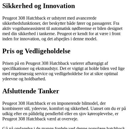
Sikkerhed og Innovation
Peugeot 308 Hatchback er udstyret med avancerede
sikkerhedsfunktioner, der beskytter både fører og passagerer. Fra
aktiv vognbaneassistent til automatisk nødbremse er bilen designet
med din sikkerhed i tankerne. Peugeot er kendt for at være i front
inden for innovation, og det afspejles i denne model.
Pris og Vedligeholdelse
Prisen på en Peugeot 308 Hatchback varierer afhængigt af
specifikationer og ekstraudstyr. Det er vigtigt at holde bilen ved lige
med regelmæssig service og vedligeholdelse for at sikre optimal
ydeevne og holdbarhed.
Afsluttende Tanker
Peugeot 308 Hatchback er en imponerende bilmodel, der
kombinerer stil, ydeevne, komfort og sikkerhed. Uanset om du er på
udkig efter en pålidelig pendlerbil eller en sjov køreoplevelse, er
Peugeot 308 Hatchback værd at overveje.
Gå på opdagelse i de mange fordele ved denne populære hatchback,