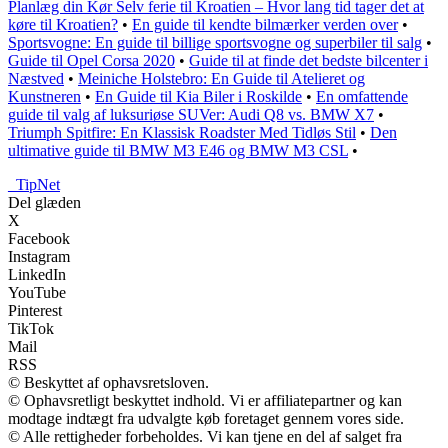
Planlæg din Kør Selv ferie til Kroatien – Hvor lang tid tager det at
køre til Kroatien?
•
En guide til kendte bilmærker verden over
•
Sportsvogne: En guide til billige sportsvogne og superbiler til salg
•
Guide til Opel Corsa 2020
•
Guide til at finde det bedste bilcenter i
Næstved
•
Meiniche Holstebro: En Guide til Atelieret og
Kunstneren
•
En Guide til Kia Biler i Roskilde
•
En omfattende
guide til valg af luksuriøse SUVer: Audi Q8 vs. BMW X7
•
Triumph Spitfire: En Klassisk Roadster Med Tidløs Stil
•
Den
ultimative guide til BMW M3 E46 og BMW M3 CSL
•
_
TipNet
Del glæden
X
Facebook
Instagram
LinkedIn
YouTube
Pinterest
TikTok
Mail
RSS
© Beskyttet af ophavsretsloven.
© Ophavsretligt beskyttet indhold. Vi er affiliatepartner og kan
modtage indtægt fra udvalgte køb foretaget gennem vores side.
© Alle rettigheder forbeholdes. Vi kan tjene en del af salget fra