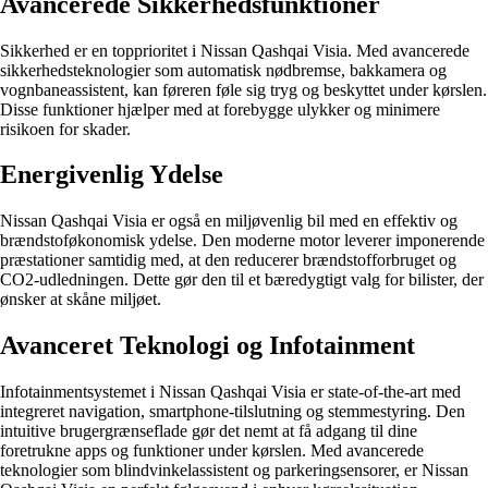
Avancerede Sikkerhedsfunktioner
Sikkerhed er en topprioritet i Nissan Qashqai Visia. Med avancerede
sikkerhedsteknologier som automatisk nødbremse, bakkamera og
vognbaneassistent, kan føreren føle sig tryg og beskyttet under kørslen.
Disse funktioner hjælper med at forebygge ulykker og minimere
risikoen for skader.
Energivenlig Ydelse
Nissan Qashqai Visia er også en miljøvenlig bil med en effektiv og
brændstoføkonomisk ydelse. Den moderne motor leverer imponerende
præstationer samtidig med, at den reducerer brændstofforbruget og
CO2-udledningen. Dette gør den til et bæredygtigt valg for bilister, der
ønsker at skåne miljøet.
Avanceret Teknologi og Infotainment
Infotainmentsystemet i Nissan Qashqai Visia er state-of-the-art med
integreret navigation, smartphone-tilslutning og stemmestyring. Den
intuitive brugergrænseflade gør det nemt at få adgang til dine
foretrukne apps og funktioner under kørslen. Med avancerede
teknologier som blindvinkelassistent og parkeringsensorer, er Nissan