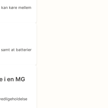
r kan køre mellem
 samt at batterier
e i en MG
 vedligeholdelse