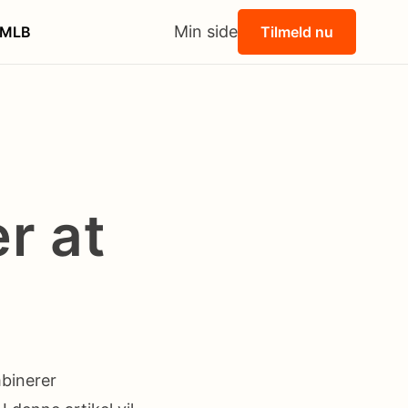
Min side
MLB
Tilmeld nu
er at
mbinerer