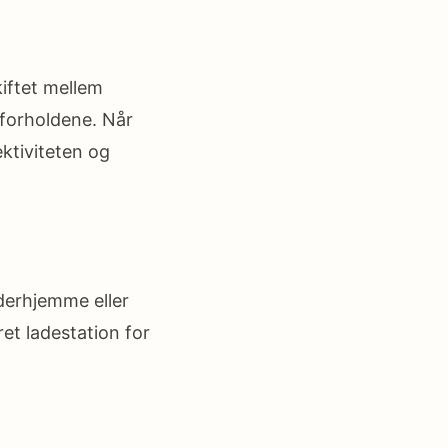
kiftet mellem
forholdene. Når
ektiviteten og
 derhjemme eller
ret ladestation for