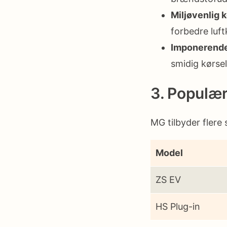
Miljøvenlig k
forbedre luft
Imponerend
smidig kørsel
3. Populæ
MG tilbyder fler
Model
ZS EV
HS Plug-in