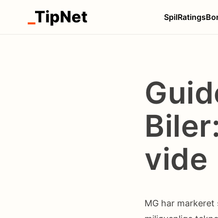
_
TipNet
Spil
Ratings
Bo
Guid
Biler
vide
MG har markeret s