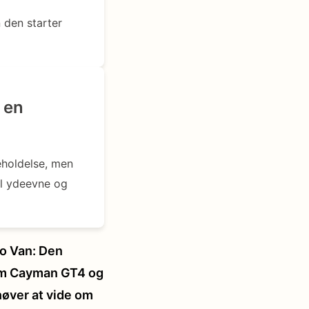
 den starter
 en
eholdelse, men
al ydeevne og
go Van: Den
 om Cayman GT4 og
høver at vide om