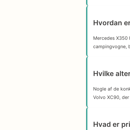
Hvordan e
Mercedes X350 h
campingvogne, b
Hvilke alt
Nogle af de kon
Volvo XC90, der 
Hvad er pr