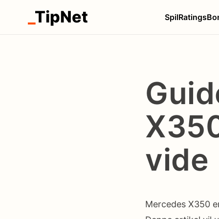
_
TipNet
Spil
Ratings
Bo
Guid
X350
vide
Mercedes X350 er