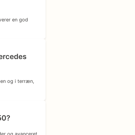
verer en god
Mercedes
en og i terræn,
50?
der og avanceret