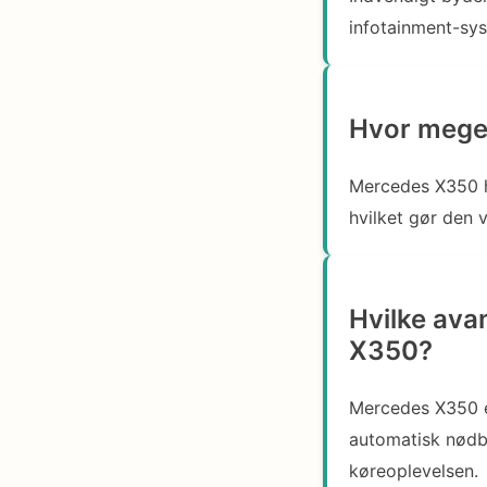
infotainment-sys
Hvor meget
Mercedes X350 h
hvilket gør den 
Hvilke ava
X350?
Mercedes X350 e
automatisk nødb
køreoplevelsen.