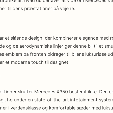
 udforske alt hvad du behøver at vide om Mercedes X3
ner til dens præstationer på vejene.
r et slående design, der kombinerer elegance med r
de og de aerodynamiske linjer gør denne bil til et smu
s emblem på fronten bidrager til bilens luksuriøse u
øjer et moderne touch til designet.
r
nktioner skuffer Mercedes X350 bestemt ikke. Den e
gi, herunder en state-of-the-art infotainment syste
ner i verdensklasse og komfortable sæder med luksur