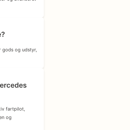
e?
 gods og udstyr,
Mercedes
 fartpilot,
en og