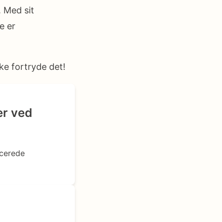
. Med sit
e er
ke fortryde det!
r ved
ncerede