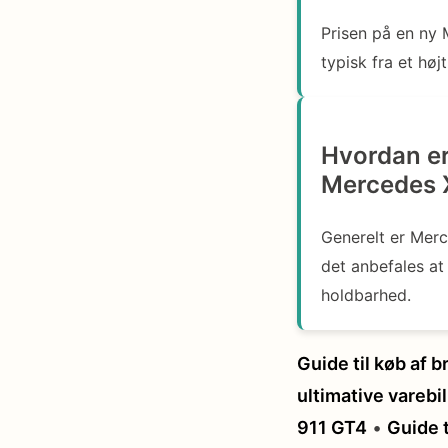
Prisen på en ny 
typisk fra et hø
Hvordan er
Mercedes
Generelt er Merc
det anbefales at
holdbarhed.
Guide til køb af b
ultimative varebil 
911 GT4
•
Guide t