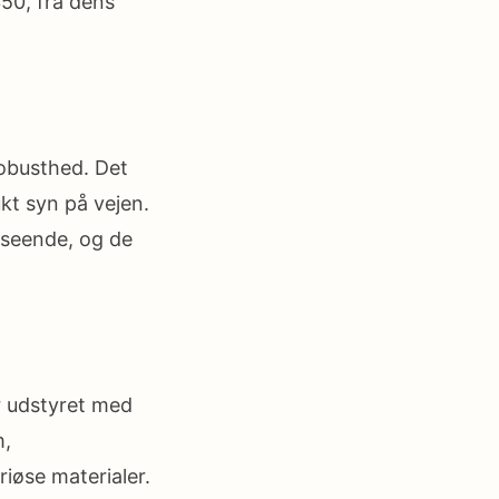
50, fra dens
obusthed. Det
kt syn på vejen.
dseende, og de
r udstyret med
m,
iøse materialer.