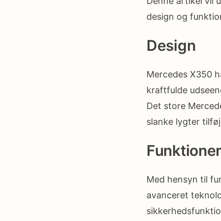
Denne artikel vil
design og funktio
Design
Mercedes X350 ha
kraftfulde udseen
Det store Mercede
slanke lygter tilf
Funktione
Med hensyn til fu
avanceret teknolo
sikkerhedsfunktio