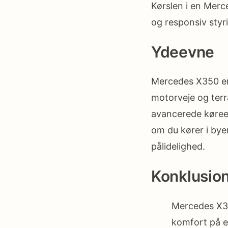
Kørslen i en Merc
og responsiv styr
Ydeevne
Mercedes X350 er
motorveje og terr
avancerede køreeg
om du kører i bye
pålidelighed.
Konklusio
Mercedes X35
komfort på e