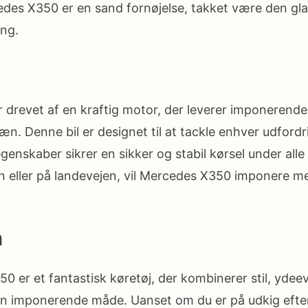
edes X350 er en sand fornøjelse, takket være den gla
ing.
 drevet af en kraftig motor, der leverer imponerend
æn. Denne bil er designet til at tackle enhver udford
enskaber sikrer en sikker og stabil kørsel under alle
n eller på landevejen, vil Mercedes X350 imponere m
n
0 er et fantastisk køretøj, der kombinerer stil, ydee
n imponerende måde. Uanset om du er på udkig efter e