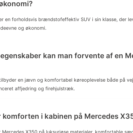
økonomi?
 en forholdsvis brændstofeffektiv SUV i sin klasse, der le
ydeevne og økonomi.
eegenskaber kan man forvente af en 
ilbyder en jævn og komfortabel køreoplevelse både på vej
ceret affjedring og firehjulstræk.
 komforten i kabinen på Mercedes X3
r Mercedes X350 på luksuriøse materialer, komfortable sæ