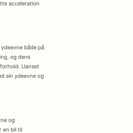
tte acceleration
e ydeevne både på
ring, og dens
 forhold. Uanset
ed sin ydeevne og
vne og
n bil til