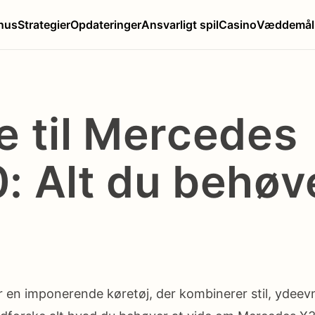
nus
Strategier
Opdateringer
Ansvarligt spil
Casino
Væddemål
e til Mercedes
: Alt du behøv
 en imponerende køretøj, der kombinerer stil, ydeev