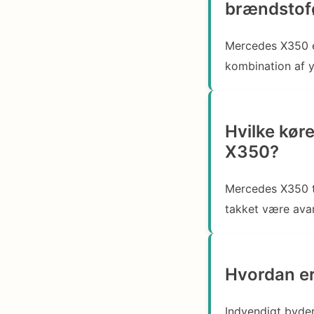
brændstof
Mercedes X350 er
kombination af 
Hvilke kør
X350?
Mercedes X350 t
takket være avan
Hvordan er
Indvendigt byde