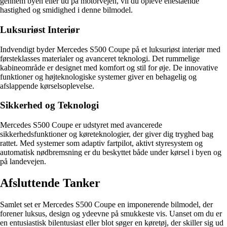
gennem byen eller ud på motorvejen, vil du opleve enestående
hastighed og smidighed i denne bilmodel.
Luksuriøst Interiør
Indvendigt byder Mercedes S500 Coupe på et luksuriøst interiør med
førsteklasses materialer og avanceret teknologi. Det rummelige
kabineområde er designet med komfort og stil for øje. De innovative
funktioner og højteknologiske systemer giver en behagelig og
afslappende kørselsoplevelse.
Sikkerhed og Teknologi
Mercedes S500 Coupe er udstyret med avancerede
sikkerhedsfunktioner og køreteknologier, der giver dig tryghed bag
rattet. Med systemer som adaptiv fartpilot, aktivt styresystem og
automatisk nødbremsning er du beskyttet både under kørsel i byen og
på landevejen.
Afsluttende Tanker
Samlet set er Mercedes S500 Coupe en imponerende bilmodel, der
forener luksus, design og ydeevne på smukkeste vis. Uanset om du er
en entusiastisk bilentusiast eller blot søger en køretøj, der skiller sig ud