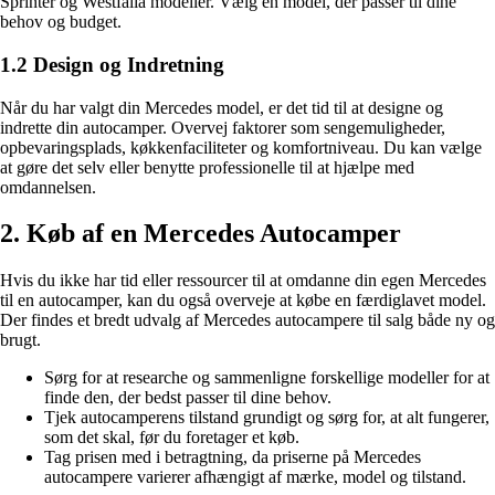
Sprinter og Westfalia modeller. Vælg en model, der passer til dine
behov og budget.
1.2 Design og Indretning
Når du har valgt din Mercedes model, er det tid til at designe og
indrette din autocamper. Overvej faktorer som sengemuligheder,
opbevaringsplads, køkkenfaciliteter og komfortniveau. Du kan vælge
at gøre det selv eller benytte professionelle til at hjælpe med
omdannelsen.
2. Køb af en Mercedes Autocamper
Hvis du ikke har tid eller ressourcer til at omdanne din egen Mercedes
til en autocamper, kan du også overveje at købe en færdiglavet model.
Der findes et bredt udvalg af Mercedes autocampere til salg både ny og
brugt.
Sørg for at researche og sammenligne forskellige modeller for at
finde den, der bedst passer til dine behov.
Tjek autocamperens tilstand grundigt og sørg for, at alt fungerer,
som det skal, før du foretager et køb.
Tag prisen med i betragtning, da priserne på Mercedes
autocampere varierer afhængigt af mærke, model og tilstand.