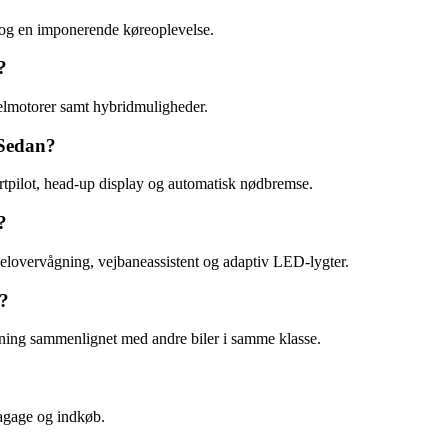
i og en imponerende køreoplevelse.
?
selmotorer samt hybridmuligheder.
 Sedan?
tpilot, head-up display og automatisk nødbremse.
?
lovervågning, vejbaneassistent og adaptiv LED-lygter.
?
ing sammenlignet med andre biler i samme klasse.
agage og indkøb.