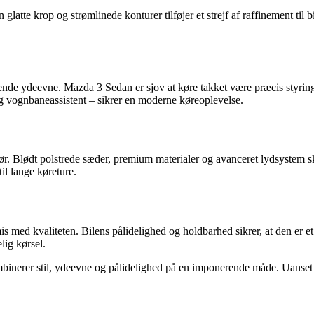
atte krop og strømlinede konturer tilføjer et strejf af raffinement til b
ende ydeevne. Mazda 3 Sedan er sjov at køre takket være præcis styrin
 vognbaneassistent – sikrer en moderne køreoplevelse.
ør. Blødt polstrede sæder, premium materialer og avanceret lydsystem s
l lange køreture.
d kvaliteten. Bilens pålidelighed og holdbarhed sikrer, at den er et fo
lig kørsel.
nerer stil, ydeevne og pålidelighed på en imponerende måde. Uanset om