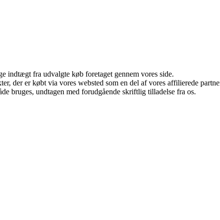
age indtægt fra udvalgte køb foretaget gennem vores side.
ukter, der er købt via vores websted som en del af vores affilierede par
åde bruges, undtagen med forudgående skriftlig tilladelse fra os.