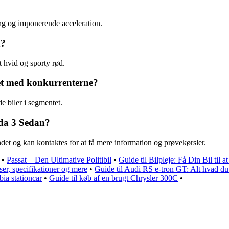
g og imponerende acceleration.
n?
t hvid og sporty rød.
et med konkurrenterne?
e biler i segmentet.
zda 3 Sedan?
det og kan kontaktes for at få mere information og prøvekørsler.
•
Passat – Den Ultimative Politibil
•
Guide til Bilpleje: Få Din Bil til
ser, specifikationer og mere
•
Guide til Audi RS e-tron GT: Alt hvad du
bia stationcar
•
Guide til køb af en brugt Chrysler 300C
•