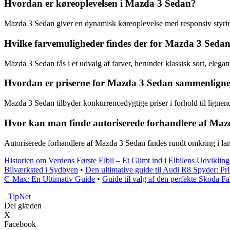
Hvordan er køreoplevelsen i Mazda 3 Sedan?
Mazda 3 Sedan giver en dynamisk køreoplevelse med responsiv styrin
Hvilke farvemuligheder findes der for Mazda 3 Seda
Mazda 3 Sedan fås i et udvalg af farver, herunder klassisk sort, elegan
Hvordan er priserne for Mazda 3 Sedan sammenlign
Mazda 3 Sedan tilbyder konkurrencedygtige priser i forhold til lignend
Hvor kan man finde autoriserede forhandlere af Ma
Autoriserede forhandlere af Mazda 3 Sedan findes rundt omkring i lan
Historien om Verdens Første Elbil – Et Glimt ind i Elbilens Udvikling
Bilværksted i Sydbyen
•
Den ultimative guide til Audi R8 Spyder: Pri
C-Max: En Ultimativ Guide
•
Guide til valg af den perfekte Skoda Fa
_
TipNet
Del glæden
X
Facebook