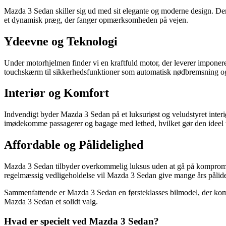
Mazda 3 Sedan skiller sig ud med sit elegante og moderne design. Den gl
et dynamisk præg, der fanger opmærksomheden på vejen.
Ydeevne og Teknologi
Under motorhjelmen finder vi en kraftfuld motor, der leverer imponer
touchskærm til sikkerhedsfunktioner som automatisk nødbremsning og
Interiør og Komfort
Indvendigt byder Mazda 3 Sedan på et luksuriøst og veludstyret interi
imødekomme passagerer og bagage med lethed, hvilket gør den ideel ti
Affordable og Pålidelighed
Mazda 3 Sedan tilbyder overkommelig luksus uden at gå på kompromis me
regelmæssig vedligeholdelse vil Mazda 3 Sedan give mange års pålide
Sammenfattende er Mazda 3 Sedan en førsteklasses bilmodel, der kombi
Mazda 3 Sedan et solidt valg.
Hvad er specielt ved Mazda 3 Sedan?