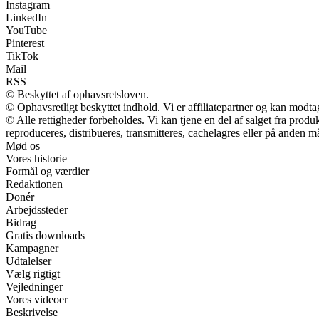
Instagram
LinkedIn
YouTube
Pinterest
TikTok
Mail
RSS
© Beskyttet af ophavsretsloven.
© Ophavsretligt beskyttet indhold. Vi er affiliatepartner og kan modt
© Alle rettigheder forbeholdes. Vi kan tjene en del af salget fra prod
reproduceres, distribueres, transmitteres, cachelagres eller på anden m
Mød os
Vores historie
Formål og værdier
Redaktionen
Donér
Arbejdssteder
Bidrag
Gratis downloads
Kampagner
Udtalelser
Vælg rigtigt
Vejledninger
Vores videoer
Beskrivelse