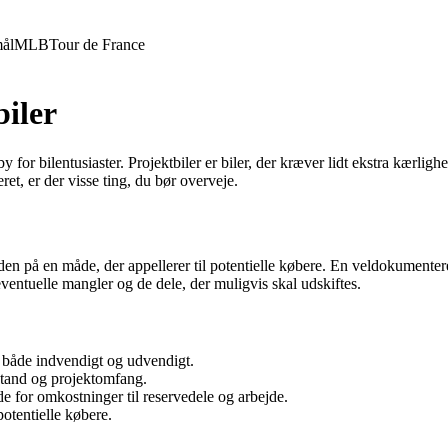
ål
MLB
Tour de France
biler
or bilentusiaster. Projektbiler er biler, der kræver lidt ekstra kærlig
ret, er der visse ting, du bør overveje.
re den på en måde, der appellerer til potentielle købere. En veldokumente
eventuelle mangler og de dele, der muligvis skal udskiftes.
r, både indvendigt og udvendigt.
lstand og projektomfang.
de for omkostninger til reservedele og arbejde.
otentielle købere.