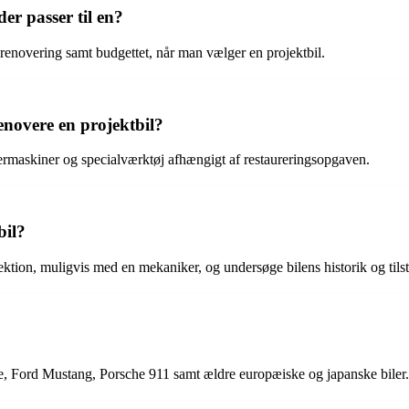
er passer til en?
lrenovering samt budgettet, når man vælger en projektbil.
enovere en projektbil?
ermaskiner og specialværktøj afhængigt af restaureringsopgaven.
bil?
ktion, muligvis med en mekaniker, og undersøge bilens historik og tils
?
e, Ford Mustang, Porsche 911 samt ældre europæiske og japanske biler.