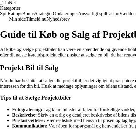
_
TipNet
Kategorier
Spil
Ratings
Bonus
Strategier
Opdateringer
Ansvarligt spil
Casino
Væddem
Min side
Tilmeld nu
Nyhedsbrev
Guide til Køb og Salg af Projekt
At købe og sælge projektbiler kan være en spændende og givende hobby f
efter dit næste køretøjsprojekt eller ønsker at sælge en bil, du har renove
Projekt Bil til Salg
Når du har besluttet at sælge din projektbil, er det vigtigt at præsente
interessen for din bil. Husk at medtage oplysninger om bilens tilstand, 
Tips til at Sælge Projektbiler
Fotografering:
Tag klare billeder af bilen fra forskellige vinkle
Beskrivelse:
Skriv en ærlig og detaljeret beskrivelse af bilens ti
Prisfastsættelse:
Vær realistisk med hensyn til prisen og tag høj
Kommunikation:
Vær åben for spørgsmål og henvendelser fra p