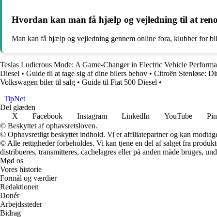
Hvordan kan man få hjælp og vejledning til at reno
Man kan få hjælp og vejledning gennem online fora, klubber for bile
Teslas Ludicrous Mode: A Game-Changer in Electric Vehicle Perform
Diesel
•
Guide til at tage sig af dine bilers behov
•
Citroën Stenløse: Din
Volkswagen biler til salg
•
Guide til Fiat 500 Diesel
•
_
TipNet
Del glæden
X
Facebook
Instagram
LinkedIn
YouTube
Pin
© Beskyttet af ophavsretsloven.
© Ophavsretligt beskyttet indhold. Vi er affiliatepartner og kan modtag
© Alle rettigheder forbeholdes. Vi kan tjene en del af salget fra produk
distribueres, transmitteres, cachelagres eller på anden måde bruges, und
Mød os
Vores historie
Formål og værdier
Redaktionen
Donér
Arbejdssteder
Bidrag