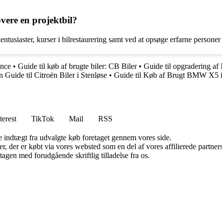
vere en projektbil?
ntusiaster, kurser i bilrestaurering samt ved at opsøge erfarne personer
ance
•
Guide til køb af brugte biler: CB Biler
•
Guide til opgradering af
 Guide til Citroën Biler i Stenløse
•
Guide til Køb af Brugt BMW X5 
terest
TikTok
Mail
RSS
e indtægt fra udvalgte køb foretaget gennem vores side.
ter, der er købt via vores websted som en del af vores affilierede partn
tagen med forudgående skriftlig tilladelse fra os.