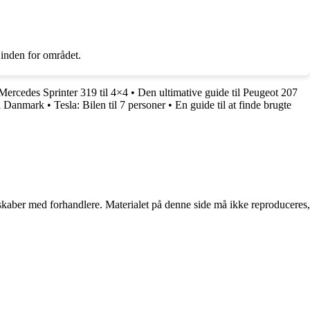
 inden for området.
 Mercedes Sprinter 319 til 4×4
•
Den ultimative guide til Peugeot 207
i Danmark
•
Tesla: Bilen til 7 personer
•
En guide til at finde brugte
erskaber med forhandlere. Materialet på denne side må ikke reproduceres,