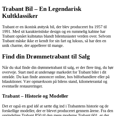
Trabant Bil – En Legendarisk
Kultklassiker
Trabant er en ikonisk østtysk bil, der blev produceret fra 1957 til
1991. Med sit karakteristiske design og en rummelig kabine har
Trabant opnået kultstatus blandt bilentusiaster verden over. Selvom
Trabant måske ikke er kendt for sin fart og luksus, så har den en
unik charme, der appellerer til mange.
Find din Drømmetrabant til Salg
Når du skal finde din drømmetrabant til salg, er der flere ting, du bør
overveje. Start med at undersøge markedet for Trabant biler i dit
område. Du kan finde annoncer online, hos bilforhandlere eller på
bilauktioner. Vær opmærksom på bilens stand, kilometerantal og
eventuelle restaureringer.
Trabant – Historie og Modeller
Det er også en god idé at sætte dig ind i Trabantens historie og de
forskellige modeller, der er blevet produceret gennem årene. Fra den
oprindelige Trabant P50 til den mere moderne Trabant 601, er der