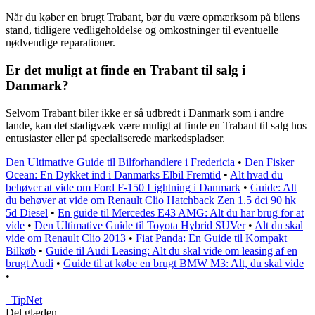
Når du køber en brugt Trabant, bør du være opmærksom på bilens
stand, tidligere vedligeholdelse og omkostninger til eventuelle
nødvendige reparationer.
Er det muligt at finde en Trabant til salg i
Danmark?
Selvom Trabant biler ikke er så udbredt i Danmark som i andre
lande, kan det stadigvæk være muligt at finde en Trabant til salg hos
entusiaster eller på specialiserede markedspladser.
Den Ultimative Guide til Bilforhandlere i Fredericia
•
Den Fisker
Ocean: En Dykket ind i Danmarks Elbil Fremtid
•
Alt hvad du
behøver at vide om Ford F-150 Lightning i Danmark
•
Guide: Alt
du behøver at vide om Renault Clio Hatchback Zen 1.5 dci 90 hk
5d Diesel
•
En guide til Mercedes E43 AMG: Alt du har brug for at
vide
•
Den Ultimative Guide til Toyota Hybrid SUVer
•
Alt du skal
vide om Renault Clio 2013
•
Fiat Panda: En Guide til Kompakt
Bilkøb
•
Guide til Audi Leasing: Alt du skal vide om leasing af en
brugt Audi
•
Guide til at købe en brugt BMW M3: Alt, du skal vide
•
_
TipNet
Del glæden