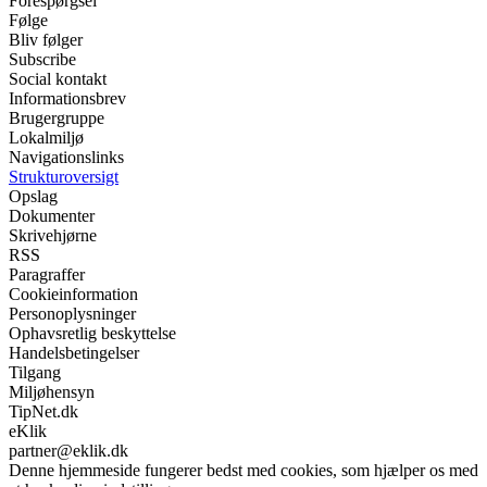
Forespørgsel
Følge
Bliv følger
Subscribe
Social kontakt
Informationsbrev
Brugergruppe
Lokalmiljø
Navigationslinks
Strukturoversigt
Opslag
Dokumenter
Skrivehjørne
RSS
Paragraffer
Cookieinformation
Personoplysninger
Ophavsretlig beskyttelse
Handelsbetingelser
Tilgang
Miljøhensyn
TipNet.dk
eKlik
partner@eklik.dk
Denne hjemmeside fungerer bedst med cookies, som hjælper os med