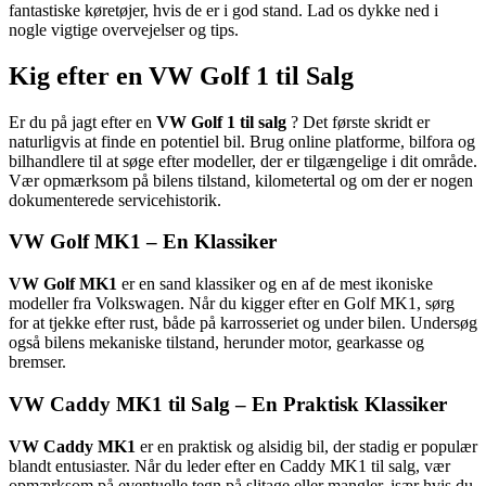
fantastiske køretøjer, hvis de er i god stand. Lad os dykke ned i
nogle vigtige overvejelser og tips.
Kig efter en VW Golf 1 til Salg
Er du på jagt efter en
VW Golf 1 til salg
? Det første skridt er
naturligvis at finde en potentiel bil. Brug online platforme, bilfora og
bilhandlere til at søge efter modeller, der er tilgængelige i dit område.
Vær opmærksom på bilens tilstand, kilometertal og om der er nogen
dokumenterede servicehistorik.
VW Golf MK1 – En Klassiker
VW Golf MK1
er en sand klassiker og en af de mest ikoniske
modeller fra Volkswagen. Når du kigger efter en Golf MK1, sørg
for at tjekke efter rust, både på karrosseriet og under bilen. Undersøg
også bilens mekaniske tilstand, herunder motor, gearkasse og
bremser.
VW Caddy MK1 til Salg – En Praktisk Klassiker
VW Caddy MK1
er en praktisk og alsidig bil, der stadig er populær
blandt entusiaster. Når du leder efter en Caddy MK1 til salg, vær
opmærksom på eventuelle tegn på slitage eller mangler, især hvis du