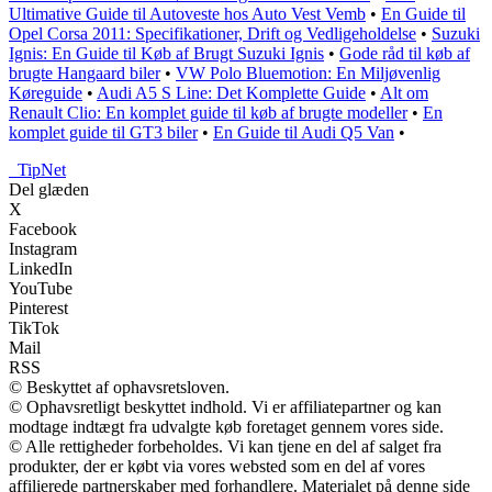
Ultimative Guide til Autoveste hos Auto Vest Vemb
•
En Guide til
Opel Corsa 2011: Specifikationer, Drift og Vedligeholdelse
•
Suzuki
Ignis: En Guide til Køb af Brugt Suzuki Ignis
•
Gode råd til køb af
brugte Hangaard biler
•
VW Polo Bluemotion: En Miljøvenlig
Køreguide
•
Audi A5 S Line: Det Komplette Guide
•
Alt om
Renault Clio: En komplet guide til køb af brugte modeller
•
En
komplet guide til GT3 biler
•
En Guide til Audi Q5 Van
•
_
TipNet
Del glæden
X
Facebook
Instagram
LinkedIn
YouTube
Pinterest
TikTok
Mail
RSS
© Beskyttet af ophavsretsloven.
© Ophavsretligt beskyttet indhold. Vi er affiliatepartner og kan
modtage indtægt fra udvalgte køb foretaget gennem vores side.
© Alle rettigheder forbeholdes. Vi kan tjene en del af salget fra
produkter, der er købt via vores websted som en del af vores
affilierede partnerskaber med forhandlere. Materialet på denne side