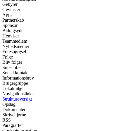
Gebyrer
Gevinster
Apps
Partnerskab
Sponsor
Bidragsyder
Henviser
Teammedlem
Nyhedsmedier
Forespørgsel
Følge
Bliv følger
Subscribe
Social kontakt
Informationsbrev
Brugergruppe
Lokalmiljø
Navigationslinks
Strukturoversigt
Opslag
Dokumenter
Skrivehjørne
RSS
Paragraffer
Cookieinformation